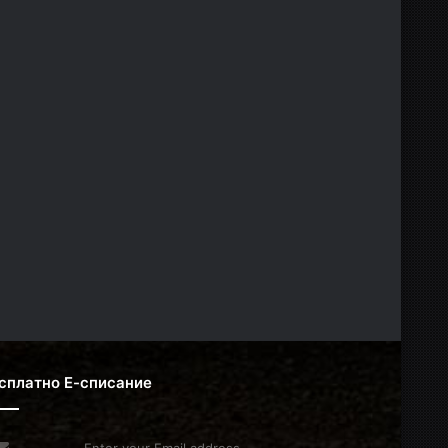
сплатно Е-списание
er