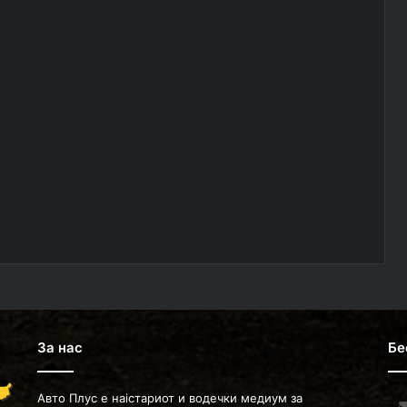
За нас
Бе
Авто Плус е наістариот и водечки медиум за
Ent