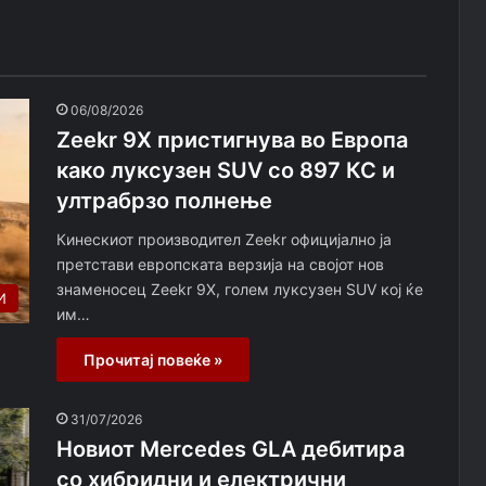
06/08/2026
Zeekr 9X пристигнува во Европа
како луксузен SUV со 897 КС и
ултрабрзо полнење
Кинескиот производител Zeekr официјално ја
претстави европската верзија на својот нов
знаменосец Zeekr 9X, голем луксузен SUV кој ќе
И
им…
Прочитај повеќе »
31/07/2026
Новиот Mercedes GLA дебитира
со хибридни и електрични