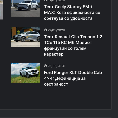
01/07/2026
Тест Geely Starray EM-i
МАХ: Кога ефикасноста се
сретнува со удобноста
29/05/2026
Тест Renault Clio Techno 1.2
TCe 115 КС M6 Малиот
французин со голем
карактер
23/05/2026
Ford Ranger XLT Double Cab
4×4: Дефиниција за
сестраност