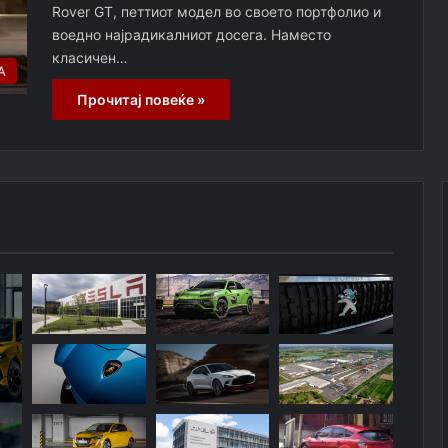
Rover GT, петтиот модел во своето портфолио и
воедно најрадикалниот досега. Наместо
класичен…
А
Прочитај повеќе »