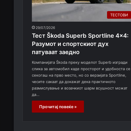
ТЕСТОВИ
29/07/2026
Тест Škoda Superb Sportline 4×4:
Разумот и спортскиот дух
патуваат заедно
Компанијата Škoda преку моделот Superb изгради
слика за автомобил каде просторот и удобноста се
секогаш на прво место, но со верзијата Sportline,
чесите сакаат да докажат дека практичното
размислување и возачкиот шарм всушност можат
да…
Прочитај повеќе »