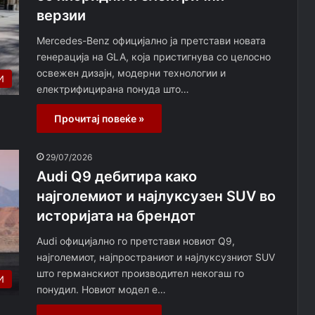
верзии
Mercedes-Benz официјално ја претстави новата
генерација на GLA, која пристигнува со целосно
освежен дизајн, модерни технологии и
И
електрифицирана понуда што…
Прочитај повеќе »
29/07/2026
Audi Q9 дебитира како
најголемиот и најлуксузен SUV во
историјата на брендот
Audi официјално го претстави новиот Q9,
најголемиот, најпространиот и најлуксузниот SUV
што германскиот производител некогаш го
И
понудил. Новиот модел е…