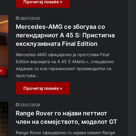
Прочитај повеќе »
28/07/2026
Mercedes-AMG се збогува со
легендарниот A 45 S: Пристигна
ексклузивната Final Edition
Mercedes-AMG официјално ја претстави Final
Edition верзијата на A 45 S 4Matic+, специјално
издание со кое германскиот производител се
И
простува…
Прочитај повеќе »
23/07/2026
Range Rover го најави петтиот
член на семејството, моделот GT
Range Rover официјално го најави новиот Range