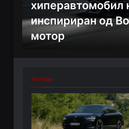
хиперавтомобил н
инспириран од Bo
мотор
Тестови