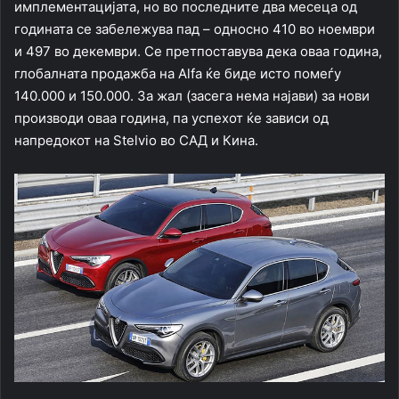
имплементацијата, но во последните два месеца од
годината се забележува пад – односно 410 во ноември
и 497 во декември. Се претпоставува дека оваа година,
глобалната продажба на Alfa ќе биде исто помеѓу
140.000 и 150.000. За жал (засега нема најави) за нови
производи оваа година, па успехот ќе зависи од
напредокот на Stelvio во САД и Кина.