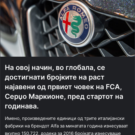
На овој начин, во глобала, се
достигнати бројките на раст
најавени од првиот човек на FCA,
Серџо Маркионе, пред стартот на
годинава.
Имено, произведените единици од трите италијански
фабрики на брендот Alfa за минатата година изнесуваат
вкупно 150.722, додека за 2016 бројката изнесуваше