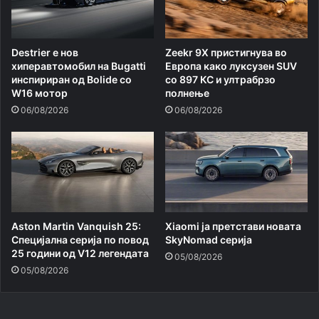
Destrier е нов
Zeekr 9X пристигнува во
хиперавтомобил на Bugatti
Европа како луксузен SUV
инспириран од Bolide со
со 897 КС и ултрабрзо
W16 мотор
полнење
06/08/2026
06/08/2026
Aston Martin Vanquish 25:
Xiaomi ja претстави новата
Специјална серија по повод
SkyNomad серија
25 години од V12 легендата
05/08/2026
05/08/2026