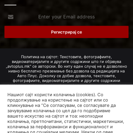
Enter
your
Email
address
Политика на сајтот: Текстовите, фотографиите,
видеоматеријалите и другите содржини што ги објавува
„avtoplus.mk" се авторски. Во ниту еден случај не е дозволено
нивно бесплатно преземање без дозвола од редакцијата на
Авто Плус. Доколку се добие дозвола, текстовите,
фотографиите, видеоматеријалите и другите содржини
дозволено е да се преземат со задолжително наведување на
изворот и авторот со вметнување на директна интернет-врска
Нашиот сајт користи колачиња (cookies). Со
(линк) до оригиналната содржина на „avtoplus.mk". При
добивање на одобрување од редакцијата за превземање на
продолжување на користење на сајтот или со
текст, може да се превземе само дел од новинарско дело
кликнување на “Се согласувам, се согласувате да
насловот, придружната фотографија (односно насловната
зачувуваме колачиња со цел да го подобривме
фотографија) и воведниот дел на текстот, познат како „лид".
вашето искуство на сајтот и тоа: неопходни
Преземање содржини од „avtoplus.mk" надвор од овие услови
колачиња, претпочитани, статистички, маркетиншки,
не е дозволено и подложи на санкционирање согласно
колачиња за перфораманси и функционалност и
Законот за авторски и сродни права.
колачиња од социјални медиуми. Некои од овие