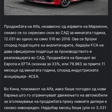
Продажбата на Alfa, независно од изјавите на Маркионе,
секако се со сериозен скок во САД за минатата година,
12.031 во однос на само 516 во 2016. Ова се бројки
според податоците на аналитичарите, бидејќи FCA не
дава официјални податоци за производството и
реализацијата во САД. Продажбата на брендот во
Европа и EFTA скокнаа за 33%, или 79.963 за првите 11
месеци од минатата година, според индустриската
асоцијација- ACEA.
Во Кина, пласманот на Alfa, иако беше погоден од нови
барања што го ограничуваат движењето на автомобили
за зголемување на продажбата преку нивните дилери е
секако извонреден. Најдобар месец беше јули со 3.331