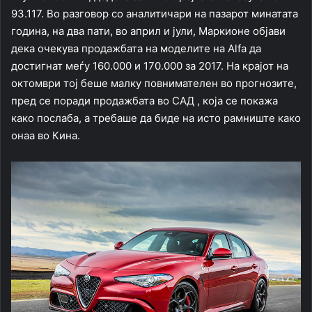
93.117. Во разговор со аналитичари на пазарот минатата
година, на два пати, во април и јули, Маркионе објави
дека очекува продажбата на моделите на Alfa да
достигнат меѓу 160.000 и 170.000 за 2017. На крајот на
октомври тој беше малку повнимателен во прогнозите,
пред се поради продажбата во САД , која се покажа
како послаба, а требаше да биде на исто рамниште како
онаа во Кина.