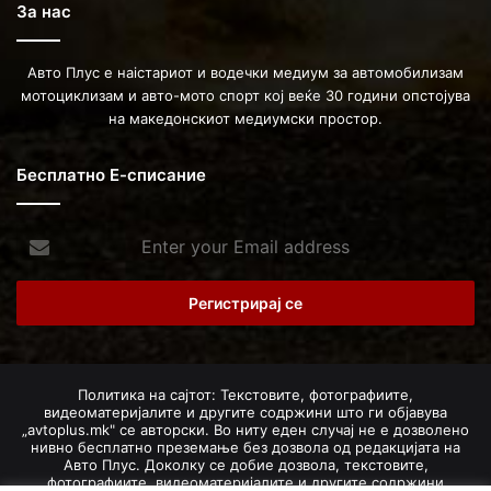
За нас
Авто Плус е наістариот и водечки медиум за автомобилизам
мотоциклизам и авто-мото спорт кој веќе 30 години опстојува
на македонскиот медиумски простор.
Бесплатно Е-списание
Enter
your
Email
address
Политика на сајтот: Текстовите, фотографиите,
видеоматеријалите и другите содржини што ги објавува
„avtoplus.mk" се авторски. Во ниту еден случај не е дозволено
нивно бесплатно преземање без дозвола од редакцијата на
Авто Плус. Доколку се добие дозвола, текстовите,
фотографиите, видеоматеријалите и другите содржини