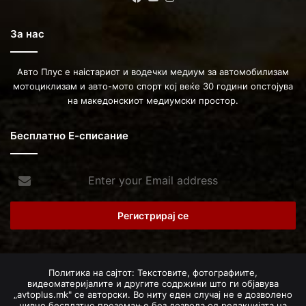
За нас
Авто Плус е наістариот и водечки медиум за автомобилизам
мотоциклизам и авто-мото спорт кој веќе 30 години опстојува
на македонскиот медиумски простор.
Бесплатно Е-списание
Enter
your
Email
address
Политика на сајтот: Текстовите, фотографиите,
видеоматеријалите и другите содржини што ги објавува
„avtoplus.mk" се авторски. Во ниту еден случај не е дозволено
нивно бесплатно преземање без дозвола од редакцијата на