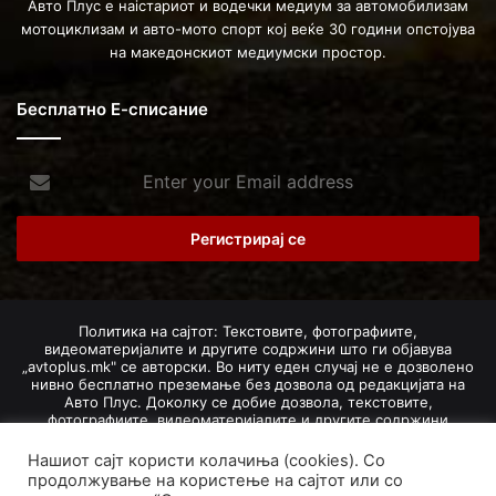
Авто Плус е наістариот и водечки медиум за автомобилизам
мотоциклизам и авто-мото спорт кој веќе 30 години опстојува
на македонскиот медиумски простор.
Бесплатно Е-списание
Enter
your
Email
address
Политика на сајтот: Текстовите, фотографиите,
видеоматеријалите и другите содржини што ги објавува
„avtoplus.mk" се авторски. Во ниту еден случај не е дозволено
нивно бесплатно преземање без дозвола од редакцијата на
Авто Плус. Доколку се добие дозвола, текстовите,
фотографиите, видеоматеријалите и другите содржини
дозволено е да се преземат со задолжително наведување на
изворот и авторот со вметнување на директна интернет-врска
Нашиот сајт користи колачиња (cookies). Со
(линк) до оригиналната содржина на „avtoplus.mk". При
продолжување на користење на сајтот или со
добивање на одобрување од редакцијата за превземање на