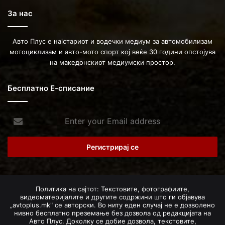
За нас
Авто Плус е наістариот и водечки медиум за автомобилизам
мотоциклизам и авто-мото спорт кој веќе 30 години опстојува
на македонскиот медиумски простор.
Бесплатно Е-списание
Enter
your
Email
address
Политика на сајтот: Текстовите, фотографиите,
видеоматеријалите и другите содржини што ги објавува
„avtoplus.mk" се авторски. Во ниту еден случај не е дозволено
нивно бесплатно преземање без дозвола од редакцијата на
Авто Плус. Доколку се добие дозвола, текстовите,