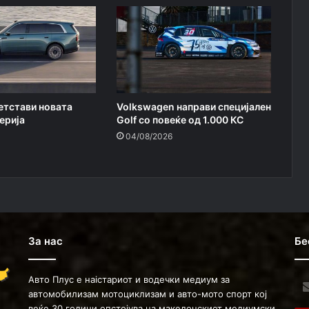
ретстави новата
Volkswagen направи специјален
ерија
Golf со повеќе од 1.000 КС
04/08/2026
За нас
Бе
Авто Плус е наістариот и водечки медиум за
Ent
автомобилизам мотоциклизам и авто-мото спорт кој
you
веќе 30 години опстојува на македонскиот медиумски
Ema