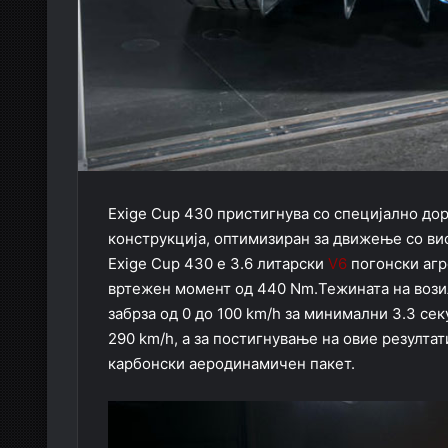
Exige Cup 430 пристигнува со специјално до
конструкција, оптимизиран за движење со ви
Exige Cup 430 е 3.6 литарски
V6
погонски агр
вртежен момент од 440 Nm.Тежината на возило
забрза од 0 до 100 km/h за минимални 3.3 се
290 km/h, а за постигнување на овие резулта
карбонски аеродинамичен пакет.