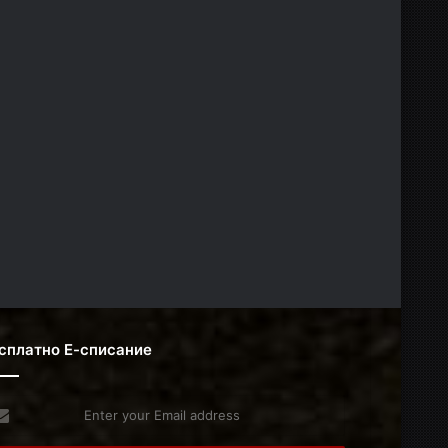
сплатно Е-списание
er
r
il