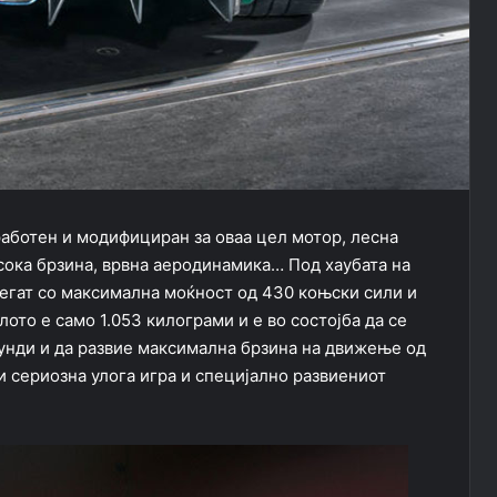
работен и модифициран за оваа цел мотор, лесна
сока брзина, врвна аеродинамика… Под хаубата на
егат со максимална моќност од 430 коњски сили и
то е само 1.053 килограми и е во состојба да се
кунди и да развие максимална брзина на движење од
ти сериозна улога игра и специјално развиениот