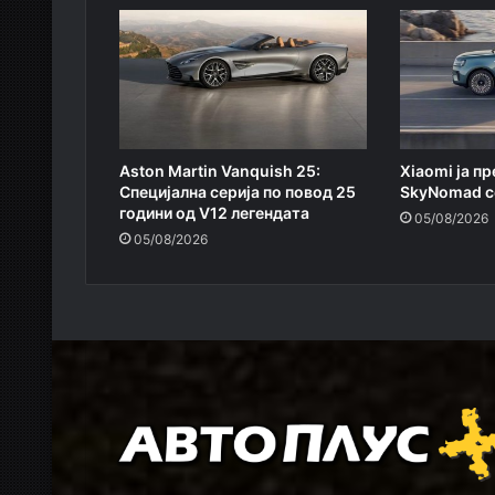
Aston Martin Vanquish 25:
Xiaomi ja п
Специјална серија по повод 25
SkyNomad с
години од V12 легендата
05/08/2026
05/08/2026