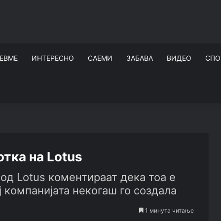
ЕВМЕ
ИНТЕРЕСНО
САЕМИ
ЗАБАВА
ВИДЕО
СПО
отка на Lotus
, од Lotus коментираат дека тоа е
ј компанијата некогаш го создала
1 минута читање