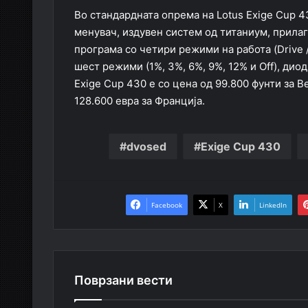
Во стандардната опрема на Lotus Exige Cup 
менувач, издувен систем од титаниум, прила
програма со четири режими на работа (Drive / 
шест режими (1%, 3%, 6%, 9%, 12% и Off), дио
Exige Cup 430 е со цена од 99.800 фунти за Ве
128.600 евра за Франција.
dvosed
Exige Cup 430
Facebook
X
LinkedIn
Поврзани вести