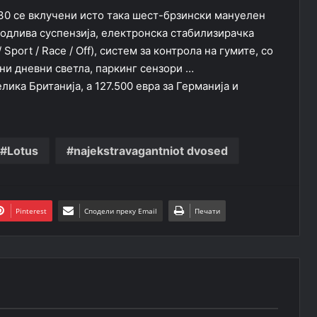
430 се вклучени исто така шест-брзински мануелен
годлива суспензија, електронска стабилизирачка
Sport / Race / Off), систем за контрола на гумите, со
дни дневни светла, паркинг сензори …
лика Британија, а 127.500 евра за Германија и
Lotus
najekstravagantniot dvosed
Pinterest
Сподели преку Email
Печати