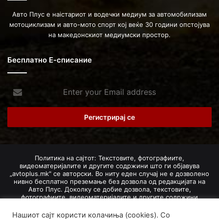
Авто Плус е наістариот и водечки медиум за автомобилизам
мотоциклизам и авто-мото спорт кој веќе 30 години опстојува
на македонскиот медиумски простор.
Бесплатно Е-списание
Enter
your
Email
address
Политика на сајтот: Текстовите, фотографиите,
видеоматеријалите и другите содржини што ги објавува
„avtoplus.mk" се авторски. Во ниту еден случај не е дозволено
нивно бесплатно преземање без дозвола од редакцијата на
Авто Плус. Доколку се добие дозвола, текстовите,
фотографиите, видеоматеријалите и другите содржини
дозволено е да се преземат со задолжително наведување на
изворот и авторот со вметнување на директна интернет-врска
Нашиот сајт користи колачиња (cookies). Со