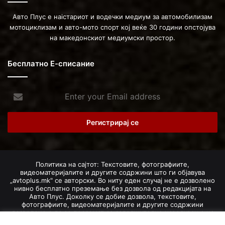
Авто Плус е наістариот и водечки медиум за автомобилизам
мотоциклизам и авто-мото спорт кој веќе 30 години опстојува
на македонскиот медиумски простор.
Бесплатно Е-списание
Enter
your
Email
address
Политика на сајтот: Текстовите, фотографиите,
видеоматеријалите и другите содржини што ги објавува
„avtoplus.mk" се авторски. Во ниту еден случај не е дозволено
нивно бесплатно преземање без дозвола од редакцијата на
Авто Плус. Доколку се добие дозвола, текстовите,
фотографиите, видеоматеријалите и другите содржини
дозволено е да се преземат со задолжително наведување на
изворот и авторот со вметнување на директна интернет-врска