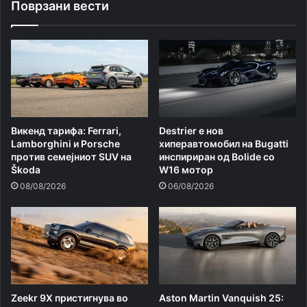
Поврзани вести
Викенд тарифа: Ferrari,
Destrier е нов
Lamborghini и Porsche
хиперавтомобил на Bugatti
против семејниот SUV на
инспириран од Bolide со
Škoda
W16 мотор
08/08/2026
06/08/2026
Zeekr 9X пристигнува во
Aston Martin Vanquish 25: