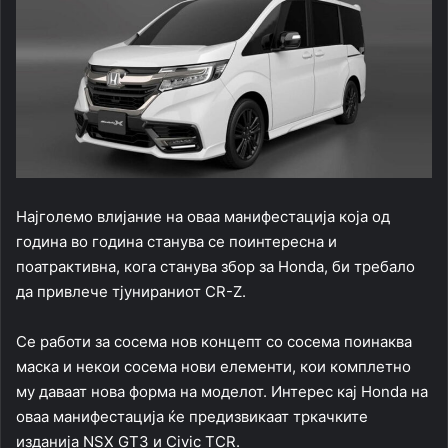
Најголемо влијание на оваа манифестација која од
година во година станува се поинтересна и
поатрактивна, кога станува збор за Honda, би требало
да привлече тјунираниот CR-Z.
Се работи за сосема нов концепт со сосема поинаква
маска и некои сосема нови елементи, кои комплетно
му даваат нова форма на моделот. Интерес кај Honda на
оваа манифестација ќе предизвикаат тркачките
изданија NSX GT3 и Civic TCR.