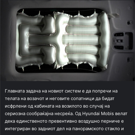
Главната задача на новиот систем е да попречи на
телата на возачот и неговите сопатници да бидат
исфрлени од кабината на возилото во случај на
сериозна сообраќајна несреќа. Од Hyundai Mobis велат
дека единственото превентивно воздушно перниче е
интегриран во задниот дел на панорамското стакло и