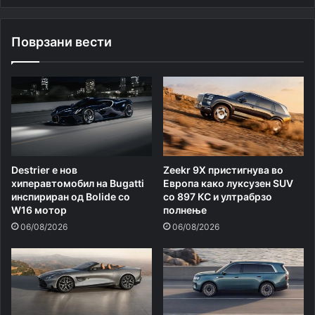
Поврзани вести
Destrier е нов
Zeekr 9X пристигнува во
хиперавтомобил на Bugatti
Европа како луксузен SUV
инспириран од Bolide со
со 897 КС и ултрабрзо
W16 мотор
полнење
06/08/2026
06/08/2026