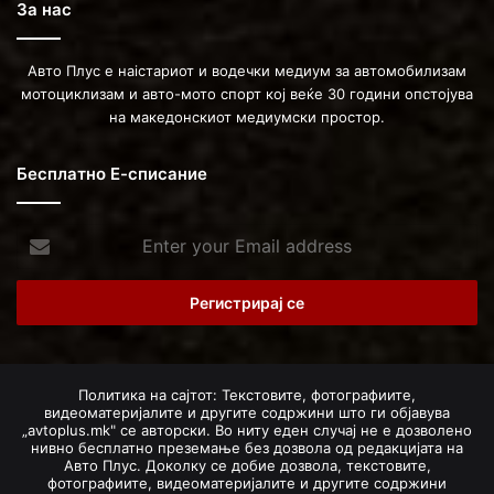
За нас
Авто Плус е наістариот и водечки медиум за автомобилизам
мотоциклизам и авто-мото спорт кој веќе 30 години опстојува
на македонскиот медиумски простор.
Бесплатно Е-списание
Enter
your
Email
address
Политика на сајтот: Текстовите, фотографиите,
видеоматеријалите и другите содржини што ги објавува
„avtoplus.mk" се авторски. Во ниту еден случај не е дозволено
нивно бесплатно преземање без дозвола од редакцијата на
Авто Плус. Доколку се добие дозвола, текстовите,
фотографиите, видеоматеријалите и другите содржини