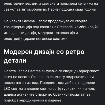
електрични верзии, а светската премиера ќе ја има на
саемот за автомобили во Париз подоцна оваа година.
Со новиот Gamma, Lancia продолжува со својата
трансформација под капата на Stellantis, комбинирајќи
италијански дизајн, модерна технологија и
електрифицирани погонски системи.
Модерен дизајн со ретро
детали
Новата Lancia Gamma визуелно го следи дизајнерскиот
јазик на новата Ypsilon, но со многу подраматичен и
поелегантен изглед. Предниот дел добива поделени
LED светла и дневни светла со футуристички изглед,
додека активните отвори во браникот помагаат за
подобра аеродинамика и ладење.