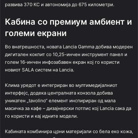
развива 370 КС и автономија до 675 километри.
Кабина со премиум амбиент и
големи екрани
Во внатрешноста, новата Lancia Gamma добива модерен
дигитален кокпит со 10,25-инчен инструмент панел и
голем 16-инчен инфозабавен екран кој го користи
новиот SALA систем на Lancia.
Клима уредот е интегриран во мултимедијалниот
интерфејс, додека централната конзола добива
уникатен „tavolino“ елемент инспириран од мала
масичка за кафе – дизајнерски потпис кој Lancia сака да
го користи и кај идните модели.
Кабината комбинира црни материјали со бела еко кожа,