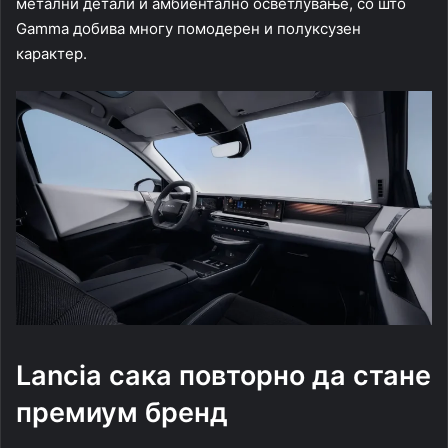
метални детали и амбиентално осветлување, со што
Gamma добива многу помодерен и полуксузен
карактер.
Lancia сака повторно да стане
премиум бренд