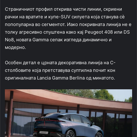
Страничниот профил открива чисти линии, скриени
рачки на вратите и купе-SUV силуета која станува сè
попопуларна во сегментот. Иако покривната линија не е
толку агресивно спуштена како кај Peugeot 408 или DS
No8, новата Gamma сепак изгледа динамично и
модерно.
Особен детал е црната декоративна линија на C-
столбовите која претставува суптилна почит кон
оригиналната Lancia Gamma Berlina од минатото.