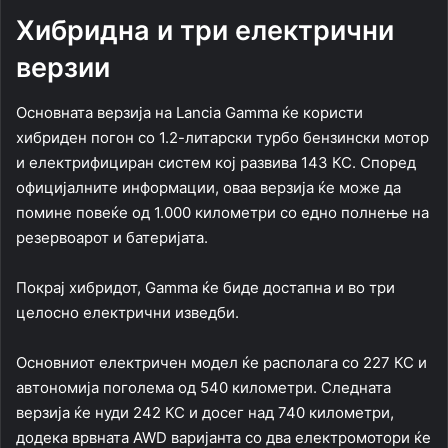
Хибридна и три електрични
верзии
Основната верзија на Lancia Gamma ќе користи
хибриден погон со 1.2-литарски турбо бензински мотор
и електрифициран систем кој развива 143 КС. Според
официјалните информации, оваа верзија ќе може да
помине повеќе од 1.000 километри со едно полнење на
резервоарот и батеријата.
Покрај хибридот, Gamma ќе биде достапна и во три
целосно електрични изведби.
Основниот електричен модел ќе располага со 227 КС и
автономија поголема од 540 километри. Следната
верзија ќе нуди 242 КС и досег над 740 километри,
додека врвната AWD варијанта со два електромотори ќе