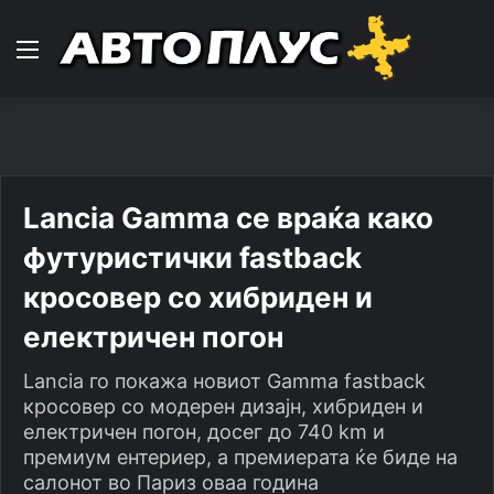
Навигација
Lancia Gamma се враќа како
футуристички fastback
кросовер со хибриден и
електричен погон
Lancia го покажа новиот Gamma fastback
кросовер со модерен дизајн, хибриден и
електричен погон, досег до 740 km и
премиум ентериер, а премиерата ќе биде на
салонот во Париз оваа година