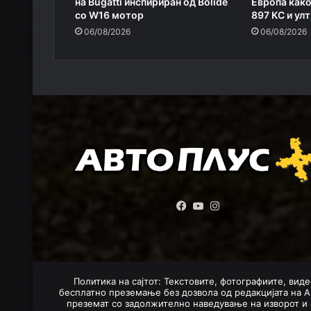
на Bugatti инспириран од Bolide
Европа како
со W16 мотор
897 КС и ул
06/08/2026
06/08/2026
Facebook
YouTube
Instagram
Политика на сајтот: Текстовите, фотографиите, виде
бесплатно преземање без дозвола од редакцијата на А
преземат со задолжително наведување на изворот и 