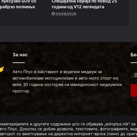
 луксузен SUV со
Специјална серија по повод 25
трабрзо полнење
години од V12 легендата
05/08/2026
За нас
Бе
Авто Плус е наістариот и водечки медиум за
Ent
автомобилизам мотоциклизам и авто-мото спорт кој
you
веќе 30 години опстојува на македонскиот медиумски
Ema
простор.
ad
оматеријалите и другите содржини што ги објавува „avtoplus.mk" се
вто Плус. Доколку се добие дозвола, текстовите, фотографиите, ви
авторот со вметнување на директна интернет-врска (линк) до ориги