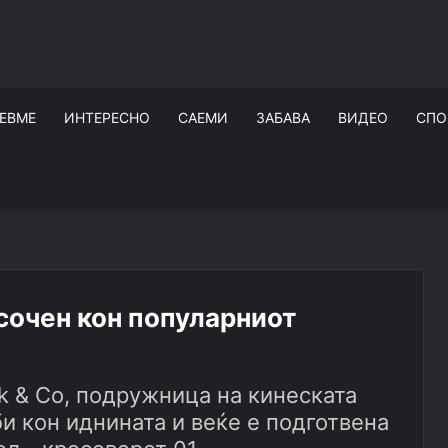
ЕВМЕ
ИНТЕРЕСНО
САЕМИ
ЗАБАВА
ВИДЕО
СПО
сочен кон популарниот
k & Co, подружница на кинеската
и кон иднината и веќе е подготвена