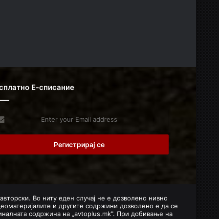
сплатно Е-списание
er
r
il
dress
 авторски. Во ниту еден случај не е дозволено нивно
деоматеријалите и другите содржини дозволено е да се
налната содржина на „avtoplus.mk". При добивање на