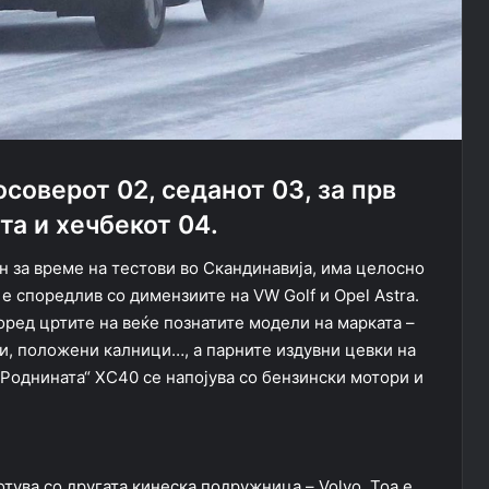
соверот 02, седанот 03, за прв
та и хечбекот 04.
н за време на тестови во Скандинавија, има целосно
е споредлив со димензиите на VW Golf и Opel Astra.
оред цртите на веќе познатите модели на марката –
и, положени калници…, а парните издувни цевки на
 „Роднината“ XC40 се напојува со бензински мотори и
ботува со другата кинеска подружница – Volvo. Тоа е