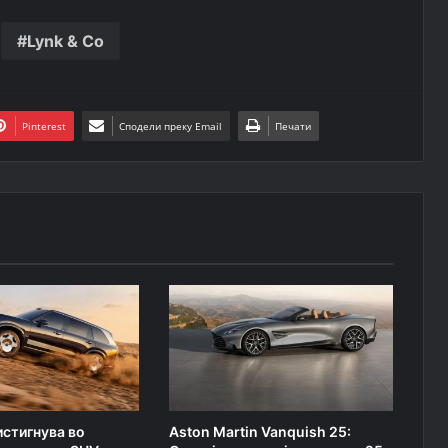
Lynk & Co
Pinterest
Сподели преку Email
Печати
истигнува во
Aston Martin Vanquish 25: