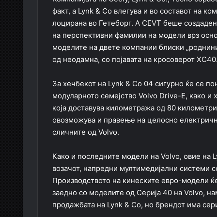
факт, а Lynk & Co влегува и во составот на ко
лоцирана во Гетеборг. А CEVT беше создадена
на перспективни фамилии на модели врз осно
моделите на двете компании блиски „роднини”
од неодамна, со појавата на кросоверот XC40
За хечбекот на Lynk & Co 04 сигурно ќе се п
модуларното семејство Volvo Drive-E, како и 
која доставува километража од 80 километри
овозможува и правење на целосно електрични
сличните од Volvo.
Како и последните модели на Volvo, овие на L
возачот, напредни мултимедијални системи с
Производството на кинеските евро-модели ќе 
заедно со моделите од Серија 40 на Volvo, на
продажбата на Lynk & Co, но брендот има сер