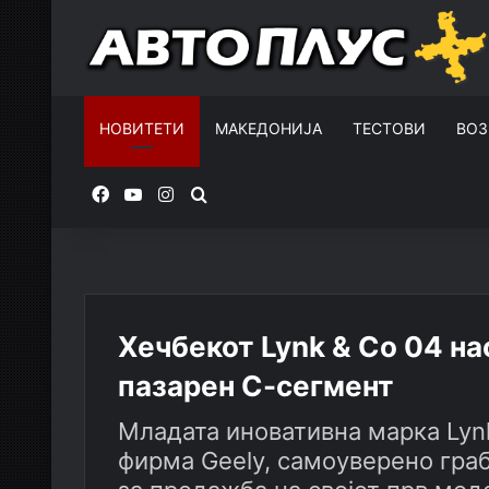
НОВИТЕТИ
МАКЕДОНИЈА
ТЕСТОВИ
ВОЗ
Facebook
YouTube
Instagram
Пребарувај за
Хечбекот Lynk & Co 04 на
пазарен С-сегмент
Младата иновативна марка Lyn
фирма Geely, самоуверено граб