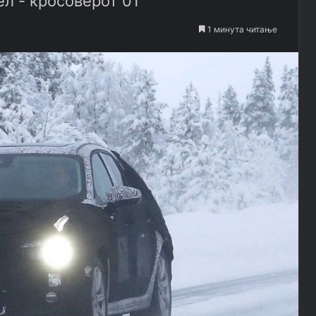
ел - кросоверот 01
1 минута читање