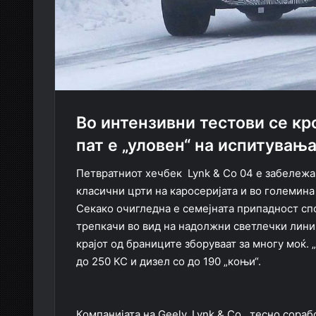
Во интензивни тестови се кро
пат е „уловен“ на испитувања
Петвратниот хечбек Lynk & Co 04 е забележа
класични црти на каросеријата и во големина 
Секако очигледна е семејната припадност сп
трепкачи во вид на надолжни светлечки лини
крајот од браниците зборуваат за многу моќ.
до 250 КС и дизел со до 190 „коњи“.
Компанијата на Geely, Lynk & Co., тесно сора