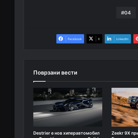
04
Facebook
X
LinkedIn
Поврзани вести
Destrier е нов хиперавтомобил
Zeekr 9X пр