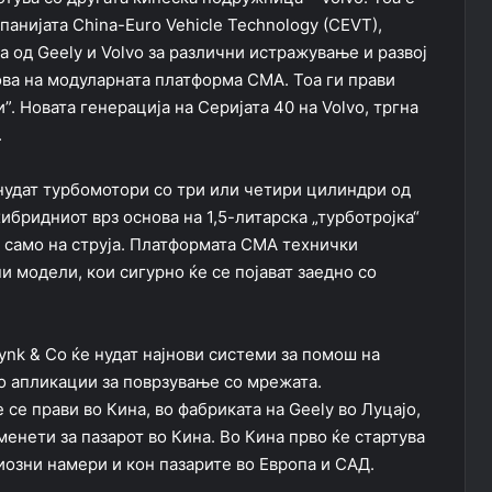
мпанијата China-Euro Vehicle Technology (CEVT),
 од Geely и Volvo за различни истражување и развој
ва на модуларната платформа CMA. Тоа ги прави
. Новата генерација на Серијата 40 на Volvo, тргна
.
онудат турбомотори со три или четири цилиндри од
хибридниот врз основа на 1,5-литарска „турботројка“
 само на струја. Платформата СМА технички
 модели, кои сигурно ќе се појават заедно со
ynk & Co ќе нудат најнови системи за помош на
о апликации за поврзување со мрежата.
се прави во Кина, во фабриката на Geely во Луцајо,
менети за пазарот во Кина. Во Кина прво ќе стартува
иозни намери и кон пазарите во Европа и САД.