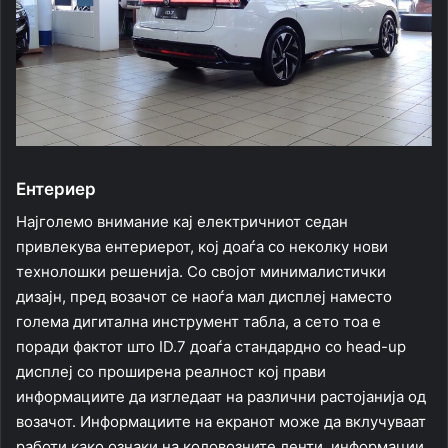
Ентериер
Најголемо внимание кај електричниот седан
привлекува ентериерот, кој доаѓа со неколку нови
технолошки решенија. Со својот минималистички
дизајн, пред возачот се наоѓа мал дисплеј наместо
голема дигитална инструмент табла, а сето тоа е
поради фактот што ID.7 доаѓа стандардно со head-up
дисплеј со проширена реалност кој прави
информациите да изгледаат на различни растојанија од
возачот. Информациите на екранот може да вклучуваат
работи како ознаки на коловозните ленти, информации