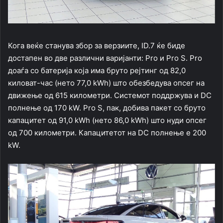
Кога веќе станува збор за верзиите, ID.7 ќе биде
достапен во две различни варијанти: Pro и Pro S. Pro
доаѓа со батерија која има бруто рејтинг од 82,0
киловат-час (нето 77,0 kWh) што обезбедува опсег на
движење од 615 километри. Системот поддржува и DC
полнење од 170 kW. Pro S, пак, добива пакет со бруто
капацитет од 91,0 kWh (нето 86,0 kWh) што нуди опсег
од 700 километри. Капацитетот на DC полнење е 200
kW.