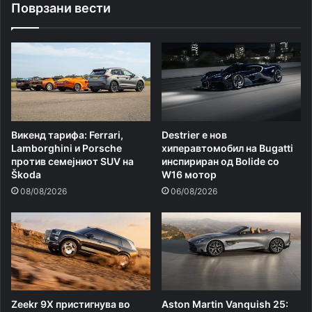
Поврзани вести
Викенд тарифа: Ferrari,
Destrier е нов
Lamborghini и Porsche
хиперавтомобил на Bugatti
против семејниот SUV на
инспириран од Bolide со
Škoda
W16 мотор
08/08/2026
06/08/2026
Zeekr 9X пристигнува во
Aston Martin Vanquish 25: