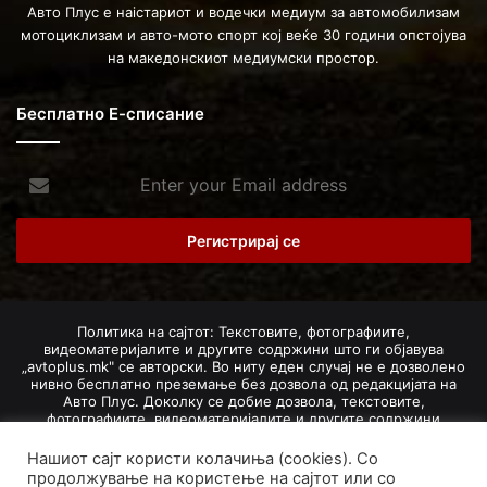
Авто Плус е наістариот и водечки медиум за автомобилизам
мотоциклизам и авто-мото спорт кој веќе 30 години опстојува
на македонскиот медиумски простор.
Бесплатно Е-списание
Enter
your
Email
address
Политика на сајтот: Текстовите, фотографиите,
видеоматеријалите и другите содржини што ги објавува
„avtoplus.mk" се авторски. Во ниту еден случај не е дозволено
нивно бесплатно преземање без дозвола од редакцијата на
Авто Плус. Доколку се добие дозвола, текстовите,
фотографиите, видеоматеријалите и другите содржини
дозволено е да се преземат со задолжително наведување на
изворот и авторот со вметнување на директна интернет-врска
Нашиот сајт користи колачиња (cookies). Со
(линк) до оригиналната содржина на „avtoplus.mk". При
продолжување на користење на сајтот или со