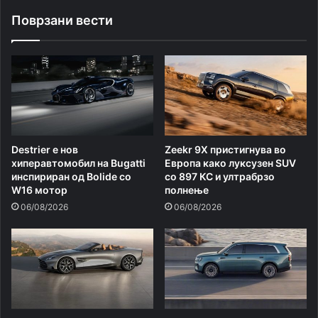
Поврзани вести
Destrier е нов
Zeekr 9X пристигнува во
хиперавтомобил на Bugatti
Европа како луксузен SUV
инспириран од Bolide со
со 897 КС и ултрабрзо
W16 мотор
полнење
06/08/2026
06/08/2026