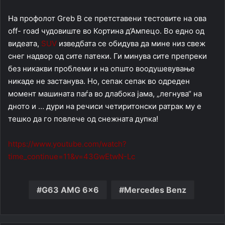
На профолот Greb B се претставени тестовите на ова
off- road чудовиште во Кортина д’Ампецо. Во едно од
видеата,
SUV
изведбата се обидува да мине низ свеж
снег надвор од сите патеки. Ги минува сите препреки
без никакви проблеми и на општо воодушевување
никаде не застанува. Но, сепак сепак во одреден
момент машината паѓа во длабока јама, „легнува“ на
дното и … дури на речиси четиритонски ратрак му е
тешко да го повлече од снежната дупка!
https://www.youtube.com/watch?
time_continue=11&v=43GwEtwN-Lc
G63 AMG 6x6
Mercedes Benz