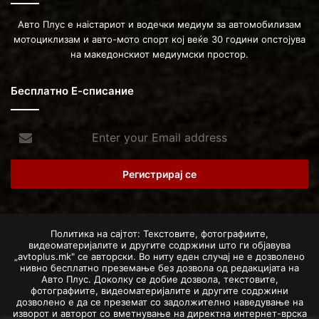
Авто Плус е наістариот и водечки медиум за автомобилизам
мотоциклизам и авто-мото спорт кој веќе 30 години опстојува
на македонскиот медиумски простор.
Бесплатно Е-списание
Enter
your
Email
address
Политика на сајтот: Текстовите, фотографиите,
видеоматеријалите и другите содржини што ги објавува
„avtoplus.mk" се авторски. Во ниту еден случај не е дозволено
нивно бесплатно преземање без дозвола од редакцијата на
Авто Плус. Доколку се добие дозвола, текстовите,
фотографиите, видеоматеријалите и другите содржини
дозволено е да се преземат со задолжително наведување на
изворот и авторот со вметнување на директна интернет-врска