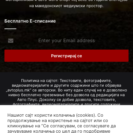
на македонскиот медиумски простор.
Бесплатно Е-списание
Enter
your
Email
address
Политика на сајтот: Текстовите, фотографиите,
видеоматеријалите и другите содржини што ги објавува
„avtoplus.mk" се авторски. Во ниту еден случај не е дозволено
нивно бесплатно преземање без дозвола од редакцијата на
Авто Плус. Доколку се добие дозвола, текстовите,
фотографиите, видеоматеријалите и другите содржини
дозволено е да се преземат со задолжително наведување на
изворот и авторот со вметнување на директна интернет-врска
Нашиот сајт користи колачиња (cookies). Со
(линк) до оригиналната содржина на „avtoplus.mk". При
продолжување на користење на сајтот или со
добивање на одобрување од редакцијата за превземање на
кликнување на “Се согласувам, се согласувате да
текст, може да се превземе само дел од новинарско дело
зачувуваме колачиња со цел да го подобривме
насловот, придружната фотографија (односно насловната