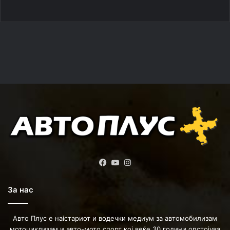
Facebook
YouTube
Instagram
За нас
Авто Плус е наістариот и водечки медиум за автомобилизам
мотоциклизам и авто-мото спорт кој веќе 30 години опстојува