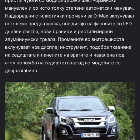
пристигнува и со модифицирани шест-брзински
мануелен и со исто толку степени автоматски менувач.
Надворешни стилистички промени за D-Max вклучуваат
поголема предна маска, нов дизајн на фаровите со LED
дневни светла, нови браници и рестилизирани
алуминиумски тркала. Промените во внатрешноста
вклучуваат нов дисплеј инструмент, подобра ткаенина
на седиштата и панелите на вратите и навалена под
агол положба на седиштето назад во моделите со
двојна кабина.