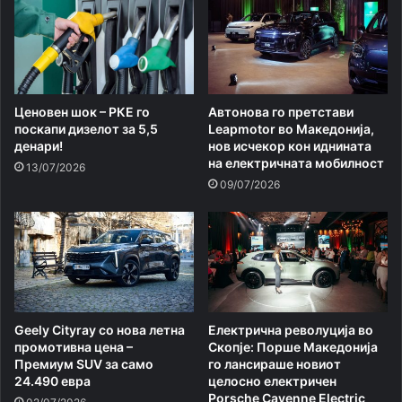
Ценовен шок – РКЕ го
Автонова го претстави
поскапи дизелот за 5,5
Leapmotor во Македонија,
денари!
нов исчекор кон иднината
на електричната мобилност
13/07/2026
09/07/2026
Geely Cityray со нова летна
Електрична револуција во
промотивна цена –
Скопје: Порше Македонија
Премиум SUV за само
го лансираше новиот
24.490 евра
целосно електричен
Porsche Cayenne Electric