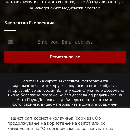
мотоциклизам и авто-мото спорт кој веќе 30 години опстојува
на македонскиот медиумски простор.
Бесплатно Е-списание
Enter
your
Email
address
Политика на сајтот: Текстовите, фотографиите,
видеоматеријалите и другите содржини што ги објавува
„avtoplus.mk" се авторски. Во ниту еден случај не е дозволено
нивно бесплатно преземање без дозвола од редакцијата на
Авто Плус. Доколку се добие дозвола, текстовите,
фотографиите, видеоматеријалите и другите содржини
дозволено е да се преземат со задолжително наведување на
изворот и авторот со вметнување на директна интернет-врска
Нашиот сајт користи колачиња (cookies). Со
(линк) до оригиналната содржина на „avtoplus.mk". При
добивање на одобрување од редакцијата за превземање на
продолжување на користење на сајтот или со
текст, може да се превземе само дел од новинарско дело
кликнување на “Се согласувам, се согласувате да