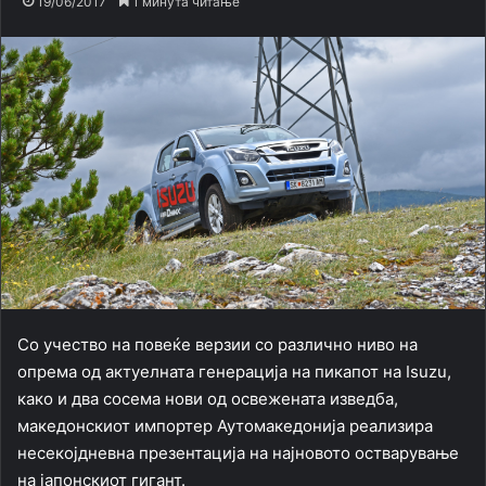
19/06/2017
1 минута читање
Со учество на повеќе верзии со различно ниво на
опрема од актуелната генерација на пикапот на Isuzu,
како и два сосема нови од освежената изведба,
македонскиот импортер Аутомакедонија реализира
несекојдневна презентација на најновото остварување
на јапонскиот гигант.