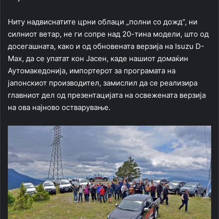
Ниту надвиснатите црни облаци „полни со дожд“, ни
силниот ветар, не ги сопре над 20-тина модели, што од
досегашната, како и од обновената верзија на Isuzu D-
Max, да се упатат кон Јасен, каде нашиот домаќин
Аутомакедонија, импортерот за програмата на
јапонскиот производител, замислил да се реализира
главниот дел од презентацијата на освежената верзија
на ова најново остварување.