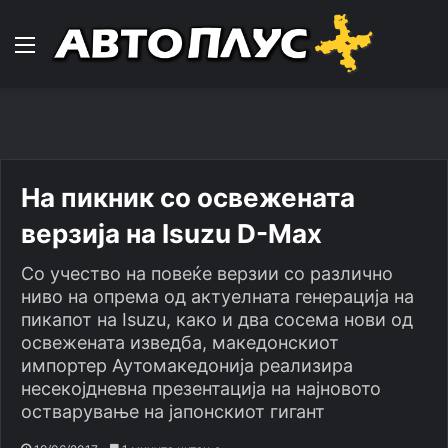
Навигација
На пикник со освежената
верзија на Isuzu D-Max
Со учество на повеќе верзии со различно
ниво на опрема од актуелната генерација на
пикапот на Isuzu, како и два сосема нови од
освежената изведба, македонскиот
импортер Аутомакедонија реализира
несекојдневна презентација на најновото
остварување на јапонскиот гигант