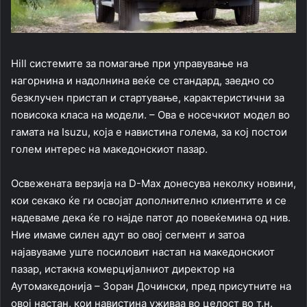
Hill системите за помагање при управување на
нагорнина и надолнина веќе се стандард, заедно со
безклучен пристап и стартување, карактеристични за
повисока класа на модели. – Ова е носечкиот модел во
гамата на Isuzu, која е навистина голема, за кој постои
голем интерес на македонскиот пазар.
Освежената верзија на D-Max донесува неколку новини,
кои секако ќе ги освојат дополнително клиентите и се
надеваме дека ќе го најде патот до повеќемина од нив.
Ние имаме силен адут во овој сегмент и затоа
најавуваме уште посиловит настап на македонскиот
пазар, истакна комерцијалниот директор на
Аутомакедонија – Зоран Дочински, пред присутните на
овој настан, кои навистина уживаа во целост во т.н.