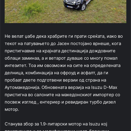
Не велат џабе дека храбрите ги прати среќата, иако во
текот на патувањето до Јасен постојано врнеше, кога
пристигнавме на крајната дестинација дождовните
облаци заминаа, а и ветарот дуваше со многу помал
интезитет. Тоа им овозможи на сите на определената
делница, комбинација на офроуд и асфалт, да ги
пробаат двете подготвени верзии од страна на
Аутомакедонија. Обновената верзија на Isuzu D-Max
пристигна во салоните на македонскиот импортер со
посвеж изглед , ентериер и ревидиран турбо дизел
мотор.
Станува збор за 1.9-литарски мотор на Isuzu кој