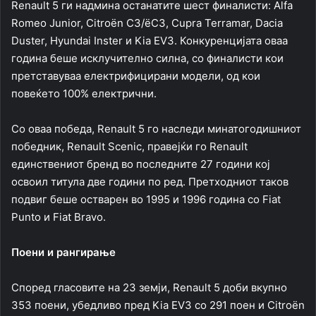
Renault 5 ги надмина останатите шест финалисти: Alfa
Romeo Junior, Citroën C3/ëC3, Cupra Terramar, Dacia
Duster, Hyundai Inster и Kia EV3. Конкуренцијата оваа
година беше исклучително силна, со финалисти кои
претставуваа електрифицирани модели, од кои
повеќето 100% електрични.
Со оваа победа, Renault 5 го наследи минатогодишниот
победник, Renault Scenic, правејќи го Renault
единствениот бренд во последните 27 години кој
освоил титула две години по ред. Претходниот таков
подвиг беше остварен во 1995 и 1996 година со Fiat
Punto и Fiat Bravo.
Поени и рангирање
Според гласовите на 23 земји, Renault 5 доби вкупно
353 поени, убедливо пред Kia EV3 со 291 поен и Citroën