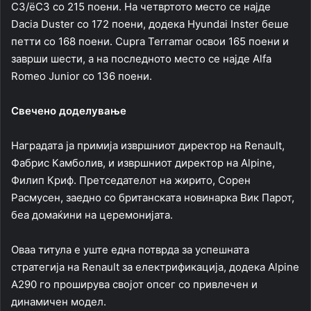
C3/ëC3 со 215 поени. На четвртото место се најде
Dacia Duster со 172 поени, додека Hyundai Inster беше
петти со 168 поени. Cupra Terramar освои 165 поени и
заврши шести, а на последното место се најде Alfa
Romeo Junior со 136 поени.
Свечено доделување
Наградата ја примија извршниот директор на Renault,
Фабрис Камболив, и извршниот директор на Alpine,
Филип Криф. Претседателот на жирито, Сорен
Расмусен, заедно со британската новинарка Вик Парот,
беа домаќини на церемонијата.
Оваа титула е уште една потврда за успешната
стратегија на Renault за електрификација, додека Alpine
A290 го проширува својот опсег со привлечен и
динамичен модел.