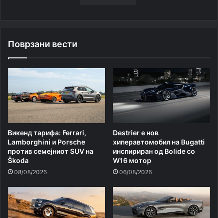
Поврзани вести
Викенд тарифа: Ferrari,
Destrier е нов
Lamborghini и Porsche
хиперавтомобил на Bugatti
против семејниот SUV на
инспириран од Bolide со
Škoda
W16 мотор
08/08/2026
06/08/2026