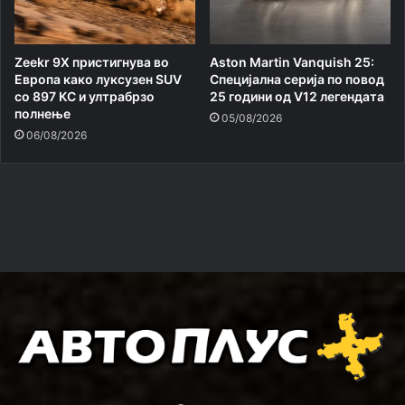
Zeekr 9X пристигнува во
Aston Martin Vanquish 25:
Европа како луксузен SUV
Специјална серија по повод
со 897 КС и ултрабрзо
25 години од V12 легендата
полнење
05/08/2026
06/08/2026