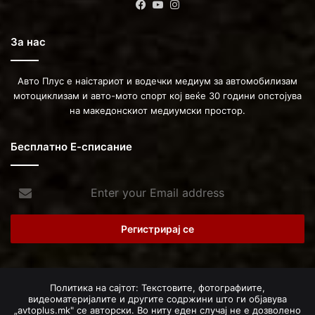
Facebook
YouTube
Instagram
За нас
Авто Плус е наістариот и водечки медиум за автомобилизам
мотоциклизам и авто-мото спорт кој веќе 30 години опстојува
на македонскиот медиумски простор.
Бесплатно Е-списание
Enter
your
Email
address
Политика на сајтот: Текстовите, фотографиите,
видеоматеријалите и другите содржини што ги објавува
„avtoplus.mk" се авторски. Во ниту еден случај не е дозволено