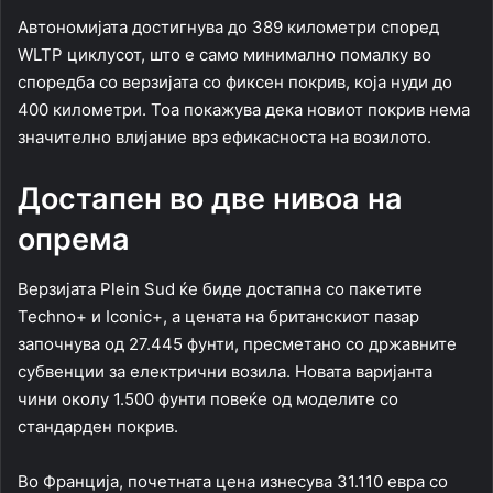
Автономијата достигнува до 389 километри според
WLTP циклусот, што е само минимално помалку во
споредба со верзијата со фиксен покрив, која нуди до
400 километри. Тоа покажува дека новиот покрив нема
значително влијание врз ефикасноста на возилото.
Достапен во две нивоа на
опрема
Верзијата Plein Sud ќе биде достапна со пакетите
Techno+ и Iconic+, а цената на британскиот пазар
започнува од 27.445 фунти, пресметано со државните
субвенции за електрични возила. Новата варијанта
чини околу 1.500 фунти повеќе од моделите со
стандарден покрив.
Во Франција, почетната цена изнесува 31.110 евра со