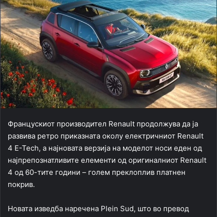
Францускиот производител Renault продолжува да ја
развива ретро приказната околу електричниот Renault
4 E-Tech, а најновата верзија на моделот носи еден од
најпрепознатливите елементи од оригиналниот Renault
4 од 60-тите години – голем преклоплив платнен
покрив.
Новата изведба наречена Plein Sud, што во превод