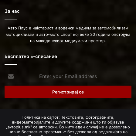
За нас
Авто Плус е наістариот и водечки медиум за автомобилизам
мотоциклизам и авто-мото спорт кој веќе 30 години опстојува
на македонскиот медиумски простор.
Бесплатно Е-списание
Enter
your
Email
address
Политика на сајтот: Текстовите, фотографиите,
видеоматеријалите и другите содржини што ги објавува
„avtoplus.mk" се авторски. Во ниту еден случај не е дозволено
нивно бесплатно преземање без дозвола од редакцијата на