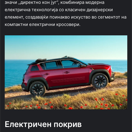
значи „директно кон југ“, комбинира модерна
електрична технологија со класичен дизајнерски
елемент, создавајќи поинакво искуство во сегментот на
компактни електрични кросовери.
Електричен покрив