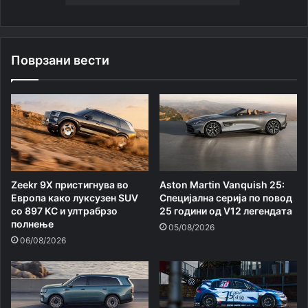
Поврзани вести
Zeekr 9X пристигнува во
Aston Martin Vanquish 25:
Европа како луксузен SUV
Специјална серија по повод
со 897 КС и ултрабрзо
25 години од V12 легендата
полнење
05/08/2026
06/08/2026