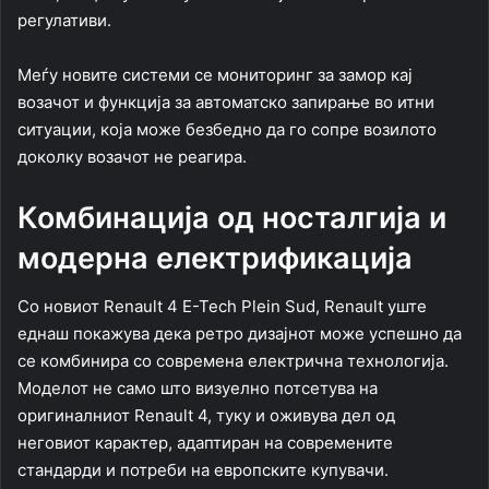
регулативи.
Меѓу новите системи се мониторинг за замор кај
возачот и функција за автоматско запирање во итни
ситуации, која може безбедно да го сопре возилото
доколку возачот не реагира.
Комбинација од носталгија и
модерна електрификација
Со новиот Renault 4 E-Tech Plein Sud, Renault уште
еднаш покажува дека ретро дизајнот може успешно да
се комбинира со современа електрична технологија.
Моделот не само што визуелно потсетува на
оригиналниот Renault 4, туку и оживува дел од
неговиот карактер, адаптиран на современите
стандарди и потреби на европските купувачи.