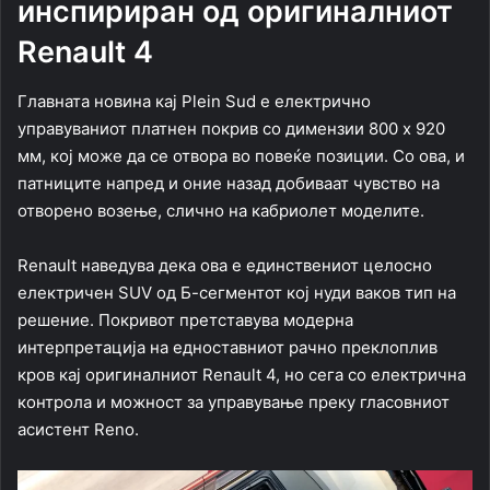
инспириран од оригиналниот
Renault 4
Главната новина кај Plein Sud е електрично
управуваниот платнен покрив со димензии 800 x 920
мм, кој може да се отвора во повеќе позиции. Со ова, и
патниците напред и оние назад добиваат чувство на
отворено возење, слично на кабриолет моделите.
Renault наведува дека ова е единствениот целосно
електричен SUV од Б-сегментот кој нуди ваков тип на
решение. Покривот претставува модерна
интерпретација на едноставниот рачно преклоплив
кров кај оригиналниот
Renault 4
, но сега со електрична
контрола и можност за управување преку гласовниот
асистент Reno.