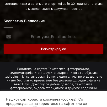
мотоциклизам и авто-мото спорт кој веќе 30 години опстојува
на македонскиот медиумски простор.
Бесплатно Е-списание
Enter
your
Email
address
Политика на сајтот: Текстовите, фотографиите,
видеоматеријалите и другите содржини што ги објавува
„avtoplus.mk" се авторски. Во ниту еден случај не е дозволено
нивно бесплатно преземање без дозвола од редакцијата на
Авто Плус. Доколку се добие дозвола, текстовите,
фотографиите, видеоматеријалите и другите содржини
дозволено е да се преземат со задолжително наведување на
изворот и авторот со вметнување на директна интернет-врска
Нашиот сајт користи колачиња (cookies). Со
(линк) до оригиналната содржина на „avtoplus.mk". При
добивање на одобрување од редакцијата за превземање на
продолжување на користење на сајтот или со