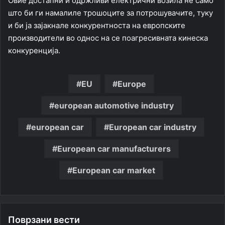
Овие достапни и одржливи електрични возила не само
што би ги намалиле трошоците за потрошувачите, туку
и би ја зајакнале конкурентноста на европските
производители во однос на се поагресивната кинеска
конкуренција.
EU
Europe
european automotive industry
european car
European car industry
European car manufacturers
European car market
Поврзани вести