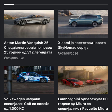
Aston Martin Vanquish 25:
Xiaomi ja претстави новата
Специјална серија по повод
SkyNomad серија
25 години од V12 легендата
05/08/2026
05/08/2026
Volkswagen направи
Lamborghini одбележува 60
специјален Golf со повеќе
години од Miura со
од 1.000 КС
специјалниот Revuelto Miura