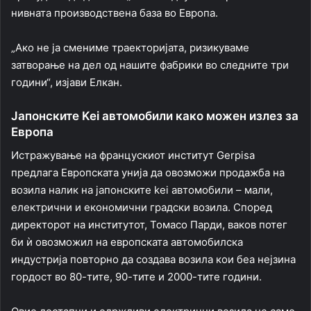
нивната производствена база во Европа.
„Ако не ја смениме траекторијата, ризикуваме
затворање на дел од нашите фабрики во следните три
години“, изјави Елкан.
Јапонските Kei автомобили како можен излез за
Европа
Истражување на францускиот институт Gerpisa
предлага Европската унија да овозможи продажба на
возила налик на јапонските kei автомобили – мали,
електрични и економични градски возила. Според
директорот на институтот, Томасо Парди, ваков потег
би ѝ овозможил на европската автомобилска
индустрија повторно да создава возила кои беа нејзина
гордост во 80-тите, 90-тите и 2000-тите години.