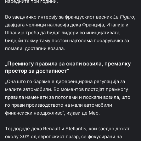
наредните три години.
Во заедничко интервју за францускиот весник
Le Figaro
,
двајцата челници нагласија дека Франција, Италија и
Шпанија треба да бидат лидери во иницијативата,
бидејќи токму таму постои најголема побарувачка за
помали, достапни возила.
„Премногу правила за скапи возила, премалку
простор за достапност“
„Она што го бараме е диференцирана регулација за
малите автомобили. Во моментов постојат премногу
правила наменети за поголеми и поскапи возила, што
го прави производството на мали автомобили
финансиски неодржливо“, изјави де Мео.
Тој додаде дека Renault и Stellantis, кои заедно држат
околу 30% од европскиот пазар, се фокусирани на