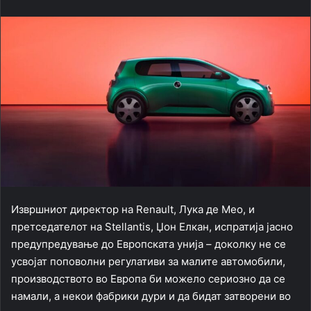
Извршниот директор на Renault, Лука де Мео, и
претседателот на Stellantis, Џон Елкан, испратија јасно
предупредување до Европската унија – доколку не се
усвојат поповолни регулативи за малите автомобили,
производството во Европа би можело сериозно да се
намали, а некои фабрики дури и да бидат затворени во