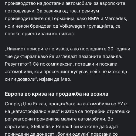
производство на достапни автомобили за европските
потрошувачи. За разлика од тоа, премиум
производителите од Германија, како BMW и Mercedes,
но и некои брендови од Volkswagen групацијата, се
повеќе ориентирани кон извоз.
„Нивниот приоритет е извоз, а во последните 20 години
тие диктираат како ќе изгледаат пазарните правила.
Резултатот? Сè покомплексни, потешки и поскапи
автомобили, кои просечниот купувач веќе не може да
си ги дозволи“, изјави де Мео.
Европа во криза на продажба на возила
Според Џон Елкан, продажбата на автомобили во ЕУ е
на „катастрофално ниво“ и затоа се потребни стратешки
регулаторни промени за малите автомобили. Во
спротивно, Stellantis и Renault би можеле да бидат
принудени да донесат „болни одлуки“ поврзани со