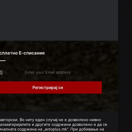
сплатно Е-списание
er
r
il
dress
 авторски. Во ниту еден случај не е дозволено нивно
деоматеријалите и другите содржини дозволено е да се
налната содржина на „avtoplus.mk". При добивање на