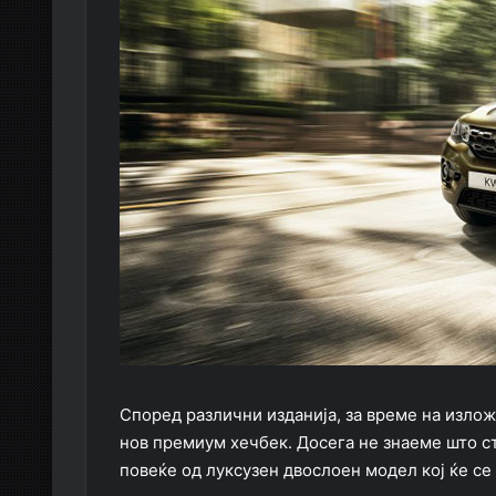
Според различни изданија, за време на излож
нов премиум хечбек. Досега не знаеме што ст
повеќе од луксузен двослоен модел кој ќе се