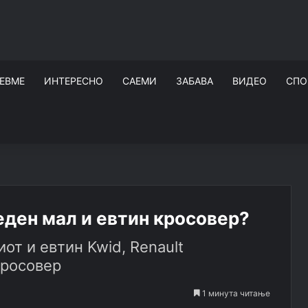
ЕВМЕ
ИНТЕРЕСНО
САЕМИ
ЗАБАВА
ВИДЕО
СПО
еден мал и евтин кросовер?
от и евтин Kwid, Renault
кросовер
1 минута читање