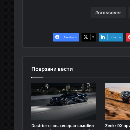
crossover
Facebook
X
LinkedIn
Поврзани вести
Destrier е нов хиперавтомобил
Zeekr 9X пр