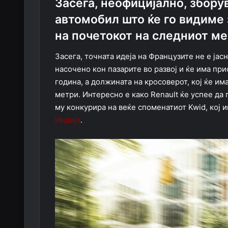
Засега, неофицијално, збору
автомобил што ќе го видиме 
на почетокот на следниот ме
Засега, точната идеја на Французите не е јас
насочено кон пазарите во развој и ќе има при
година, а должината на кросоверот, кој ќе им
метри. Интересно е како Renault ќе успее да 
му конкурира на веќе споменатиот Kwid, кој 
Индија
.