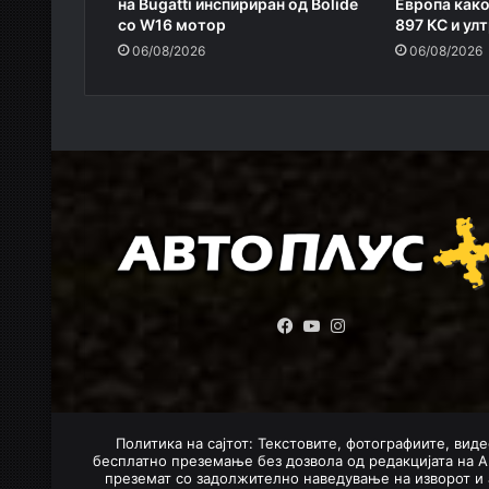
на Bugatti инспириран од Bolide
Европа како
со W16 мотор
897 КС и ул
06/08/2026
06/08/2026
Facebook
YouTube
Instagram
Политика на сајтот: Текстовите, фотографиите, виде
бесплатно преземање без дозвола од редакцијата на А
преземат со задолжително наведување на изворот и 