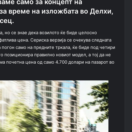
ваме само за концепт на
за време на изложбата во Делхи,
сец.
на, но се знае дека возилото ќе биде целосно
фатлива цена. Сериска верзија се очекува следната
а погон само на предните тркала, ќе биде под четири
го позиционира правилно новиот модел, а тој да не
има почетна цена од само 4.700 долари на пазарот во