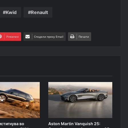
Kwid
Renault
Pinterest
Сподели преку Email
Печати
истигнува во
Aston Martin Vanquish 25: