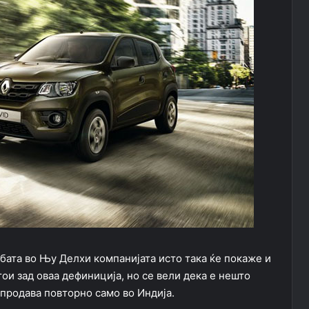
бата во Њу Делхи компанијата исто така ќе покаже и
ои зад оваа дефиниција, но се вели дека е нешто
 продава повторно само во Индија.