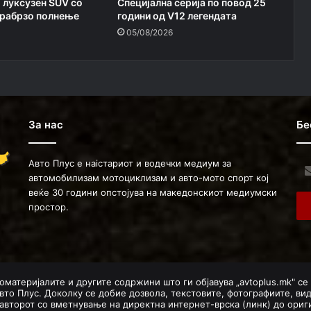
 луксузен SUV со
Специјална серија по повод 25
трабрзо полнење
години од V12 легендата
05/08/2026
За нас
Бе
Авто Плус е наістариот и водечки медиум за
Ent
автомобилизам мотоциклизам и авто-мото спорт кој
you
веќе 30 години опстојува на македонскиот медиумски
Ema
простор.
ad
оматеријалите и другите содржини што ги објавува „avtoplus.mk" се
вто Плус. Доколку се добие дозвола, текстовите, фотографиите, ви
авторот со вметнување на директна интернет-врска (линк) до ориги