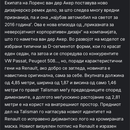
Екипата на Лоренс ван дер Акер поставува ново
дизајнерско ремек дело, за што следеа многу вредни
признанија, па и она „најубав автомобил на светот за
2016 година“. Ова е нова епизода од „приказната за
неверојатниот корпоративен дизајн“ на компанијата,
што го наметна ван дер Акер. Во развојот на моделот се
избрани типични за D-сегментот форми, кои го красат
еден седан, па затоа и се споредува со конкурентите
VW Passat, Peugeot 508…, но, поради карактеристични
гени на Renault, ако добро се загледа, новината е
навистина оригинална, сама за себе. Вкупната должина
од 4,85 метри, ширина од 1,87 и висина од само 1,46
метри го прават Talisman меѓу предводниците според
димензиите, а долгото меѓуоскино растојание од 2,81
метри е на корист на внатрешниот простор. Предниот
дел на Talisman го нагласува новиот идентитет на
Renault со исправено дијамантско лого на хромираната
маска. Новиот визуелен потпис на Renault е изразен