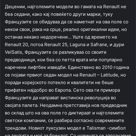
Децении, најголемите модели во гамата на Renault не
беа седани, како кај повеќето други марки, туку
Французите се обидуваа да се наметнат на ова поле со
некои свои, рака на срце, реално оригинални идеи, но
останаа некако недоречени… Уште од времето на
Renault 20, потоа Renault 25, Laguna и Safrane, и дури
VelSatis, Французите се разликуваа со своите
предводници, кои беа со петта врата или популарно
наречени лифтбек изведби. Единствено во 2010 година
се појави првиот седан модел на Renault – Latitude, но
поради корејското потекло и квалитети не беше
прифатен најдобро во Европа. Сето ова ги примора
Французите да направат вистинска револуција во
својата палета. Неодамна претставија нов предводник
во склад што на ова поле го диктираат и најголемите
светски компании, се разбира согласно современите
трендови. Новиот луксузен модел е Talisman -симбол
на заштита и моќ за брендот. Со новината се запознавме