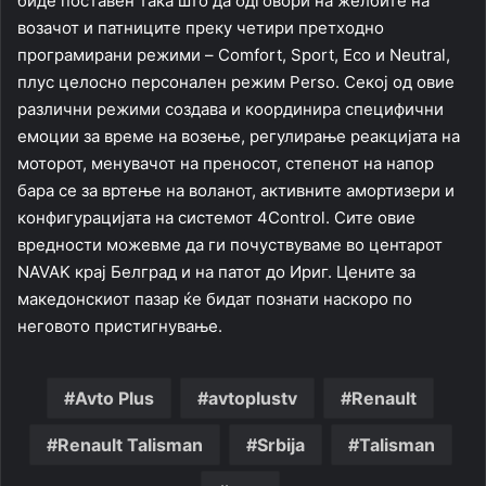
биде поставен така што да одговори на желбите на
возачот и патниците преку четири претходно
програмирани режими – Comfort, Sport, Eco и Neutral,
плус целосно персонален режим Perso. Секој од овие
различни режими создава и координира специфични
емоции за време на возење, регулирање реакцијата на
моторот, менувачот на преносот, степенот на напор
бара се за вртење на воланот, активните амортизери и
конфигурацијата на системот 4Control. Сите овие
вредности можевме да ги почуствуваме во центарот
NAVAK крај Белград и на патот до Ириг. Цените за
македонскиот пазар ќе бидат познати наскоро по
неговото пристигнување.
Avto Plus
avtoplustv
Renault
Renault Talisman
Srbija
Talisman