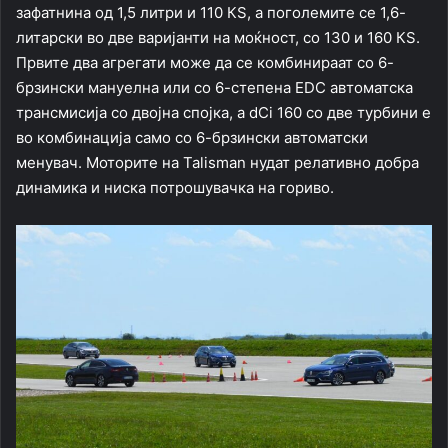
зафатнина од 1,5 литри и 110 КЅ, а поголемите се 1,6-
литарски во две варијанти на моќност, со 130 и 160 КЅ.
Првите два агрегати може да се комбинираат со 6-
брзински мануелна или со 6-степена EDC автоматска
трансмисија со двојна спојка, а dCi 160 со две турбини е
во комбинација само со 6-брзински автоматски
менувач. Моторите на Talisman нудат релативно добра
динамика и ниска потрошувачка на гориво.