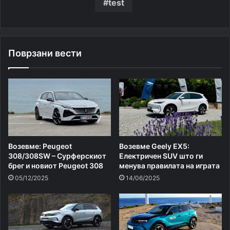
test
Поврзани вести
Возевме: Peugeot
Возевме Geely EX5:
308/308SW – Сурферскиот
Eлектричен SUV што ги
брег и новиот Peugeot 308
менува правилата на играта
05/12/2025
14/06/2025