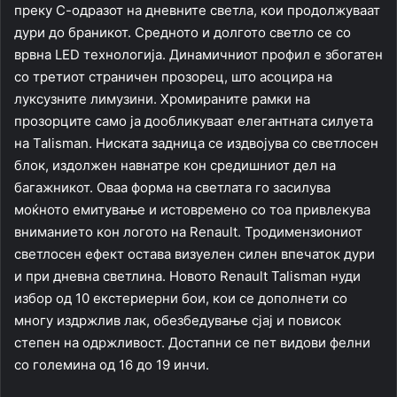
преку С-одразот на дневните светла, кои продолжуваат
дури до браникот. Средното и долгото светло се со
врвна LED технологија. Динамичниот профил е збогатен
со третиот страничен прозорец, што асоцира на
луксузните лимузини. Хромираните рамки на
прозорците само ја дообликуваат елегантната силуета
на Talisman. Ниската задница се издвојува со светлосен
блок, издолжен навнатре кон средишниот дел на
багажникот. Оваа форма на светлата го засилува
моќното емитување и истовремено со тоа привлекува
вниманието кон логото на Renault. Тродимензиониот
светлосен ефект остава визуелен силен впечаток дури
и при дневна светлина. Новото Renault Talisman нуди
избор од 10 екстериерни бои, кои се дополнети со
многу издржлив лак, обезбедување сјај и повисок
степен на одржливост. Достапни се пет видови фелни
со големина од 16 до 19 инчи.