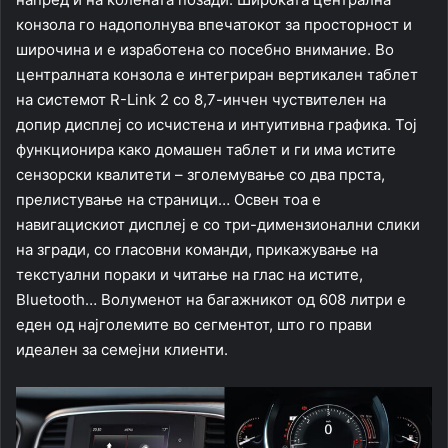
конзола го надополнува впечатокот за просторност и
широчина и е изработена со посебно внимание. Во
централната конзола е интегриран вертикален таблет
на системот R-Link 2 со 8,7-инчен чуствителен на
допир дисплеј со исчистена и интуитивна графика. Тој
функционира како домашен таблет и ги има истите
сензорски квалитети – зголемување со два прста,
прелистување на страници… Освен тоа е
навигацискиот дисплеј е со три-димензионални слики
на згради, со гласовни команди, прикажување на
текстуални пораки и читање на глас на истите,
Bluetooth… Волуменот на багажникот од 608 литри е
еден од најголемите во сегментот, што го прави
идеален за семејни клиенти.