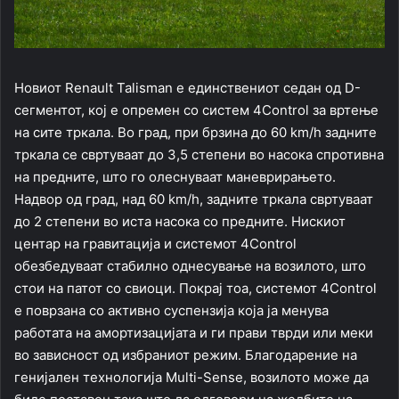
Новиот Renault Talisman е единствениот седан од D-
сегментот, кој е опремен со систем 4Control за вртење
на сите тркала. Во град, при брзина до 60 km/h задните
тркала се свртуваат до 3,5 степени во насока спротивна
на предните, што го олеснуваат маневрирањето.
Надвор од град, над 60 km/h, задните тркала свртуваат
до 2 степени во иста насока со предните. Нискиот
центар на гравитација и системот 4Control
обезбедуваат стабилно однесување на возилото, што
стои на патот со свиоци. Покрај тоа, системот 4Control
е поврзана со активно суспензија која ја менува
работата на амортизацијата и ги прави тврди или меки
во зависност од избраниот режим. Благодарение на
генијален технологија Multi-Sense, возилото може да