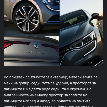
Во пријатен со атмосфера ентериер, материјалите се
меки на допир, седиштата се удобни, а просторот за
патниците и на двата реда седишта е огромен. Во
внатрешноста има многу простор за главите на
патниците напред и назад, во областа на лактите
напред и на колената позади. Широката централна