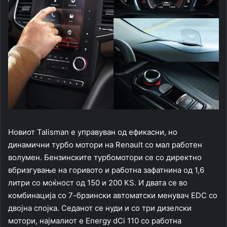
Новиот Talisman е управуван од ефикасни, но
динамични турбо мотори на Renault со мал работен
волумен. Бензинските турбомотори се со директно
вбризгување на горивото и работна зафатнина од 1,6
литри со моќност од 150 и 200 КЅ. И двата се во
комбинација со 7-брзински автоматски менувач EDC со
двојна спојка. Седанот се нуди и со три дизелски
мотори, најмалиот е Energy dCi 110 со работна