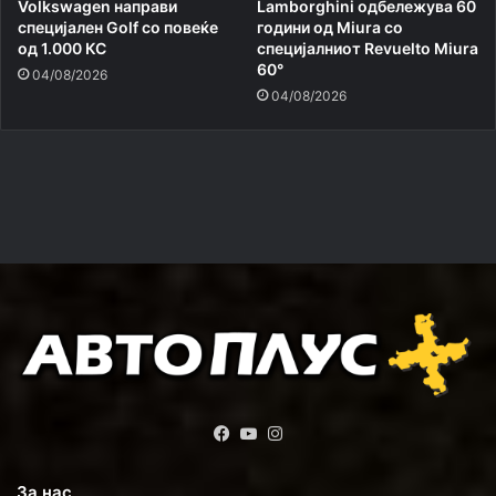
Volkswagen направи
Lamborghini одбележува 60
специјален Golf со повеќе
години од Miura со
од 1.000 КС
специјалниот Revuelto Miura
60°
04/08/2026
04/08/2026
Facebook
YouTube
Instagram
За нас