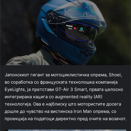
Јапонскиот гигант за мотоциклистичка опрема, Shoei,
во соработка со француската технолошка компанија
EyeLights, ја претстави GT-Air 3 Smart, првата целосно
интегрирана кацига со augmented reality (AR)
технологија. Ова е најблиску што мотористите досега
дошле до чувство на вистинска Iron Man опрема, со
проекција на податоци директно пред очите на возачот.