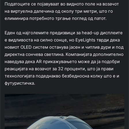
Податоците се појавуваат во видното поле на возачот
на виртуелна далечина од околу три метри, што го
елиминира потребното тргање поглед од патот.
Еден од најголемите предизвици за head-up дисплеите
е видливоста на силно сонце, но EyeLights тврди дека
новиот OLED систем останува јасен и читлив дури и под
директна сончева светлина. Компанијата дополнително
наведува дека AR прикажувањето може да ја подобри
реакцијата на возачот за 32 проценти, што ја прави
технологијата подеднакво безбедносна колку што е и
футуристичка.