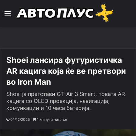
Навигација
Shoei лансира футуристичка
AR кацига која ќе ве претвори
во Iron Man
Shoei ја претстави GT-Air 3 Smart, првата AR
кацига со OLED проекција, навигација,
комункации и 10 часа батерија.
01/12/2025
1 минута читање