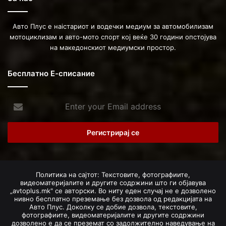
Авто Плус е наістариот и водечки медиум за автомобилизам
мотоциклизам и авто-мото спорт кој веќе 30 години опстојува
на македонскиот медиумски простор.
Бесплатно Е-списание
Enter
your
Email
address
Политика на сајтот: Текстовите, фотографиите,
видеоматеријалите и другите содржини што ги објавува
„avtoplus.mk" се авторски. Во ниту еден случај не е дозволено
нивно бесплатно преземање без дозвола од редакцијата на
Авто Плус. Доколку се добие дозвола, текстовите,
фотографиите, видеоматеријалите и другите содржини
дозволено е да се преземат со задолжително наведување на