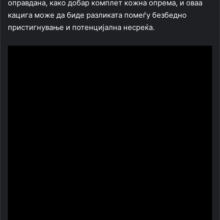
оправдана, како добар комплет кожна опрема, и оваа
кацига може да биде разликата помеѓу безбедно
пристигнување и потенцијална несреќа.