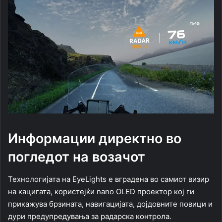
Информации директно во
погледот на возачот
Технологијата на EyeLights е вградена во самиот визир
на кацигата, користејќи nano OLED проектор кој ги
прикажува брзината, навигацијата, дојдовните повици и
дури предупредувања за радарска контрола.