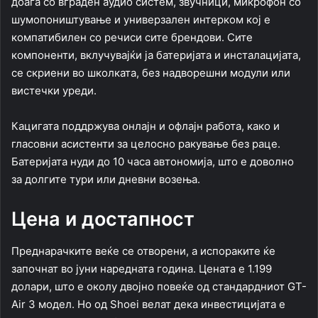
доаѓа со вграден аудио систем, звучници, микрофон со
шумопоништување и универзален интерком кој е
компатибилен со речиси сите брендови. Сите
компоненти, вклучувајќи ја батеријата и инсталацијата,
се скриени во школката, без надворешни модули или
вистечки уреди.
Кацигата поддржува онлајн и офлајн работа, како и
гласовни асистенти за целосно ракување без раце.
Батеријата нуди до 10 часа автономија, што е доволно
за долгите тури или дневни возења.
Цена и достапност
Преднарачките веќе се отворени, а испораките ќе
започнат во јуни наредната година. Цената е 1.199
долари, што е околу двојно повеќе од стандардниот GT-
Air 3 модел. Но од Shoei велат дека инвестицијата е