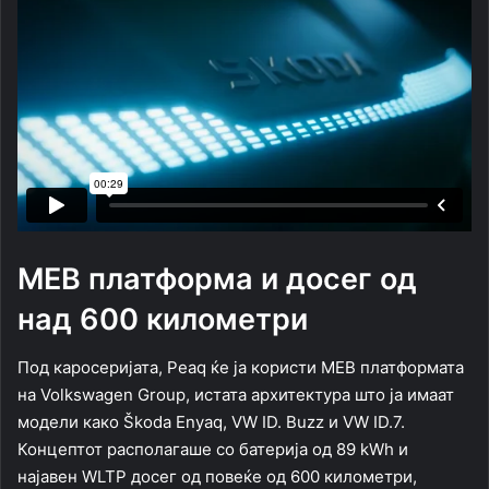
MEB платформа и досег од
над 600 километри
Под каросеријата, Peaq ќе ја користи MEB платформата
на Volkswagen Group, истата архитектура што ја имаат
модели како
Škoda Enyaq
,
VW ID. Buzz
и
VW ID.7
.
Концептот располагаше со батерија од 89 kWh и
најавен WLTP досег од повеќе од 600 километри,