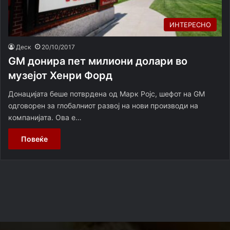
ИНТЕРЕСНО
Деск
20/10/2017
GM донира пет милиони долари во
музејот Хенри Форд
Донацијата беше потврдена од Марк Ројс, шефот на GM
одговорен за глобалниот развој на нoви производи на
компанијата. Ова е…
Повеќе