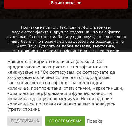
address
Политика на сајтот: Текстовите, фотографиите,
видеоматеријалите и другите содржини што ги објавува
„avtoplus.mk" се авторски. Во ниту еден случај не е дозволено
нивно бесплатно преземање без дозвола од редакцијата на
Авто Плус. Доколку се добие дозвола, текстовите,
фотографиите, видеоматеријалите и другите содржини
дозволено е да се преземат со задолжително наведување на
изворот и авторот со вметнување на директна интернет-врска
Нашиот сајт користи колачиња (cookies). Со
(линк) до оригиналната содржина на „avtoplus.mk". При
продолжување на користење на сајтот или со
добивање на одобрување од редакцијата за превземање на
кликнување на “Се согласувам, се согласувате да
текст, може да се превземе само дел од новинарско дело
зачувуваме колачиња со цел да го подобривме
насловот, придружната фотографија (односно насловната
вашето искуство на сајтот и тоа: неопходни
фотографија) и воведниот дел на текстот, познат како „лид".
колачиња, претпочитани, статистички, маркетиншки,
Преземање содржини од „avtoplus.mk" надвор од овие услови
не е дозволено и подложи на санкционирање согласно
колачиња за перфораманси и функционалност и
Законот за авторски и сродни права.
колачиња од социјални медиуми. Некои од овие
колачиња се поставни од надворешни провајдери
Developed by PROCESS IN. Hosted by
GoHost
.
(трети страни).
За нас
Импресум
Маркетинг
Правила и услови
Повеќе
ПОДЕСУВАЊА
СЕ СОГЛАСУВАМ
Политика за приватност
Политика на колачиња