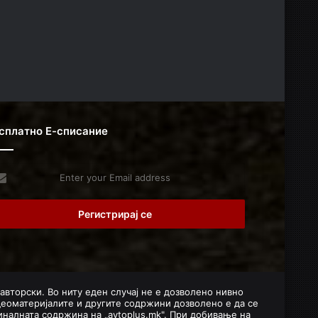
сплатно Е-списание
er
r
il
dress
 авторски. Во ниту еден случај не е дозволено нивно
деоматеријалите и другите содржини дозволено е да се
налната содржина на „avtoplus.mk". При добивање на