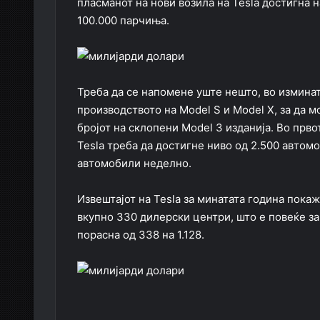
пласманот на нови возила на Tesla достигна н
100.000 парчиња.
Треба да се напомене уште нешто, во изминат
производството на Model S и Model X, за да 
бројот на склопени Model 3 изданија. Во прв
Tesla треба да достигне ниво од 2.500 автомо
автомобили неделно.
Извештајот на Tesla за минатата година пока
вкупно 330 дилерски центри, што е повеќе за 
порасна од 338 на 1.128.