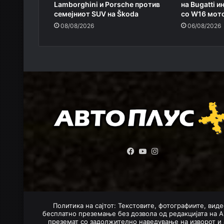
Lamborghini и Porsche против
на Bugatti и
семејниот SUV на Škoda
со W16 мот
08/08/2026
06/08/2026
Facebook
YouTube
Instagram
Политика на сајтот: Текстовите, фотографиите, виде
бесплатно преземање без дозвола од редакцијата на А
преземат со задолжително наведување на изворот и 