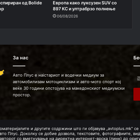
нспириран од Bolide
Европа како луксузен SUV со
ор
897 КС и ултрабрзо полнење
06/08/2026
За нас
Бе
Авто Плус е наістариот и водечки медиум за
Ent
автомобилизам мотоциклизам и авто-мото спорт кој
you
веќе 30 години опстојува на македонскиот медиумски
Ema
простор.
ad
оматеријалите и другите содржини што ги објавува „avtoplus.mk" се
вто Плус. Доколку се добие дозвола, текстовите, фотографиите, ви
авторот со вметнување на директна интернет-врска (линк) до ориги