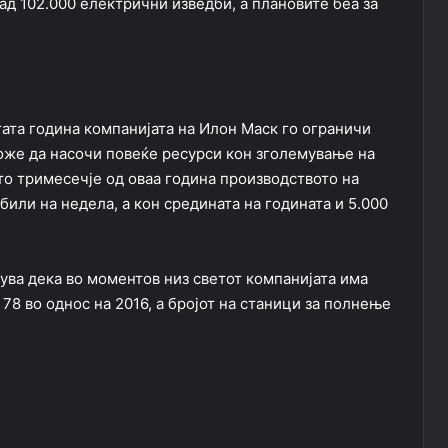
ад 102.000 електрични изведби, а плановите беа за
ата година компанијата на Илон Маск го ограничи
може да насочи повеќе ресурси кон зголемување на
ото тримесечје од оваа година производството на
били на недела, а кон средината на годината и 5.000
жува дека во моментов низ светот компанијата има
78 во однос на 2016, а бројот на станици за полнење