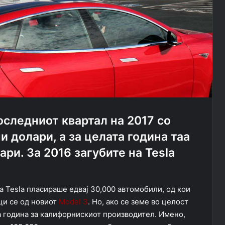
следниот квартал на 2017 со
и долари, а за целата година таа
ри. За 2016 загубите на Tesla
 Tesla пласираше едвај 30,000 автомобили, од кои
ици се од новиот
Model 3
. Но, ако се земе во целост
а година за калифорнискиот производител. Имено,