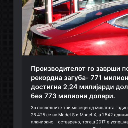
Производителот го заврши по
рекордна загуба- 771 милион
достигна 2,24 милијарди дола
беа 773 милиони долари.
За последните три месеци од минатата година
28.425 се на Model S и Model X, а 1.542 един
планирано – остварено, тогаш 2017 е успешн