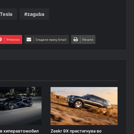
Tesla
zaguba
Pinterest
Сподели преку Email
Печати
нов хиперавтомобил
Zeekr 9X пристигнува во