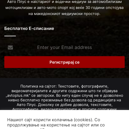
Авто Плус е наістариот и водечки медиум за автомобилизам
мотоциклизам и авто-мото спорт кој веќе 30 години опстојува
на македонскиот медиумски простор.
Бесплатно Е-списание
Enter
your
Email
address
Политика на сајтот: Текстовите, фотографиите,
видеоматеријалите и другите содржини што ги објавува
„avtoplus.mk" се авторски. Во ниту еден случај не е дозволено
нивно бесплатно преземање без дозвола од редакцијата на
Авто Плус. Доколку се добие дозвола, текстовите,
фотографиите, видеоматеријалите и другите содржини
дозволено е да се преземат со задолжително наведување на
изворот и авторот со вметнување на директна интернет-врска
Нашиот сајт користи колачиња (cookies). Со
(линк) до оригиналната содржина на „avtoplus.mk". При
продолжување на користење на сајтот или со
добивање на одобрување од редакцијата за превземање на