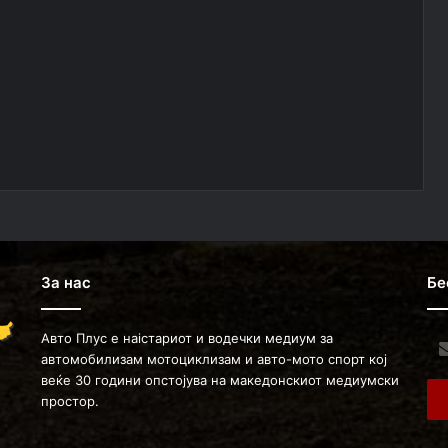
За нас
Бе
Авто Плус е наістариот и водечки медиум за
Ent
автомобилизам мотоциклизам и авто-мото спорт кој
you
веќе 30 години опстојува на македонскиот медиумски
Ema
простор.
ad