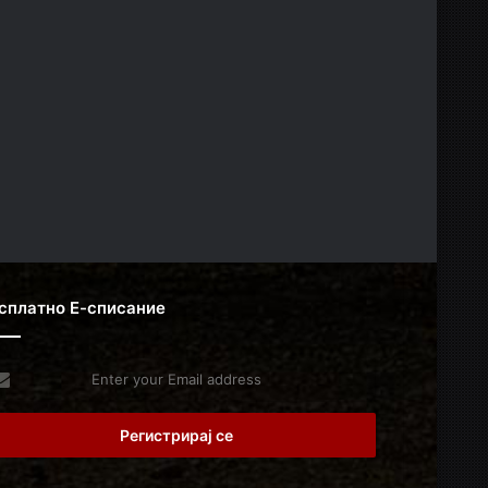
сплатно Е-списание
er
r
il
dress