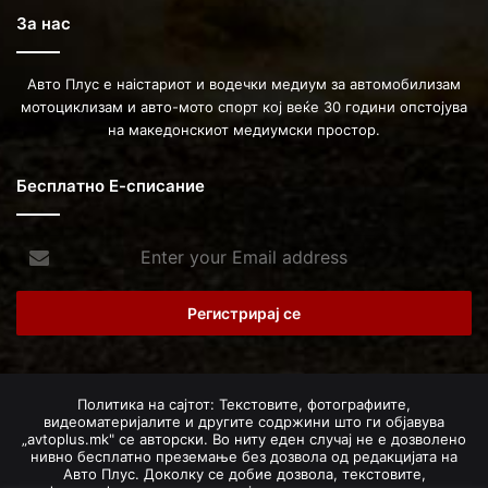
За нас
Авто Плус е наістариот и водечки медиум за автомобилизам
мотоциклизам и авто-мото спорт кој веќе 30 години опстојува
на македонскиот медиумски простор.
Бесплатно Е-списание
Enter
your
Email
address
Политика на сајтот: Текстовите, фотографиите,
видеоматеријалите и другите содржини што ги објавува
„avtoplus.mk" се авторски. Во ниту еден случај не е дозволено
нивно бесплатно преземање без дозвола од редакцијата на
Авто Плус. Доколку се добие дозвола, текстовите,