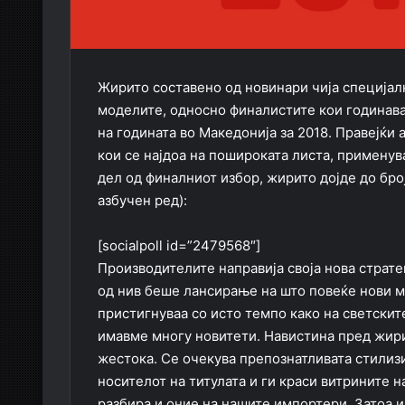
Жирито составено од новинари чија специјал
моделите, односно финалистите кои годинава
на годината во Македонија за 2018. Правејќи
кои се најдоа на пошироката листа, применув
дел од финалниот избор, жирито дојде до број
азбучен ред):
[socialpoll id=”2479568″]
Производителите направија своја нова страте
од нив беше лансирање на што повеќе нови мо
пристигнуваа со исто темпо како на светските
имавме многу новитети. Навистина пред жири
жестока. Се очекува препознатливата стилизи
носителот на титулата и ги краси витрините 
разбира и оние на нашите импортери. Затоа и