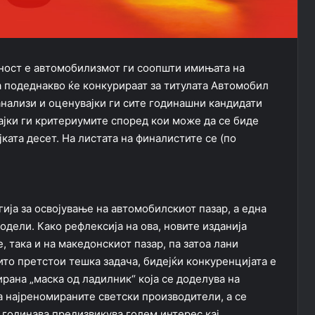
ност е автомобилизмот ги соопшти имињата на
 подеднакво ќе конкурираат за титулата Автомобил
 анализи и оценувајки ги сите годинашни кандидати
ајки ги критериумите според кои може да се биде
ката десет. На листата на финалистите се (по
гија за освојување на автомобилскиот пазар, а една
дели. Како рефлексија на ова, новите изданија
, така и на македонскиот пазар, па затоа лани
то претстои тешка задача, бидејќи конкуренцијата е
рана „маска од ладилник“ која се доделува на
на најреномираните светски производители, а се
 годинава предизвикува голем интерес кај