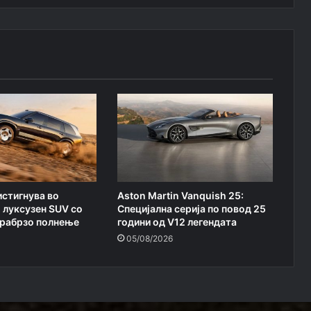
истигнува во
Aston Martin Vanquish 25:
 луксузен SUV со
Специјална серија по повод 25
трабрзо полнење
години од V12 легендата
05/08/2026