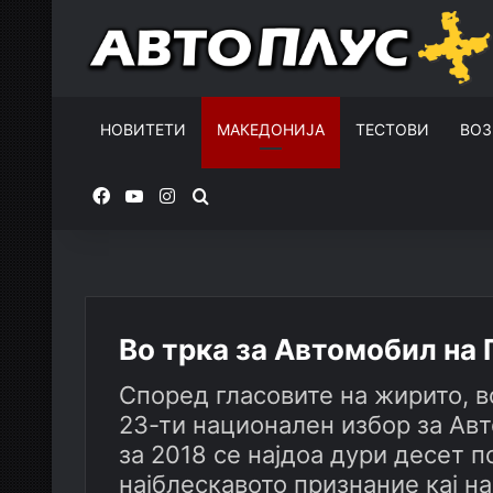
НОВИТЕТИ
МАКЕДОНИЈА
ТЕСТОВИ
ВОЗ
Facebook
YouTube
Instagram
Пребарувај за
Во трка за Автомобил на
Според гласовите на жирито, 
23-ти национален избор за Ав
за 2018 се најдоа дури десет 
најблескавото признание кај на