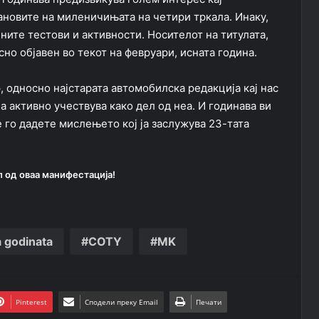
ановите на миленичињата на четири тркала. Инаку,
ните тестови и активности. Носителот на титулата,
сно објавен во текот на февруари, исната година.
, односно најстарата автомобилска редакција кај нас
а активно учествува како дел од неа. И годинава ви
го дадете мислењето кој ја заслужува 23-тата
л од оваа манифестација!
 godinata
COTY
MK
Pinterest
Сподели преку Email
Печати