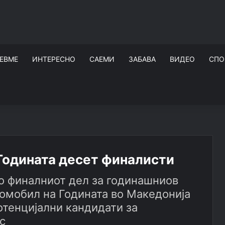
ЕВМЕ
ИНТЕРЕСНО
САЕМИ
ЗАБАВА
ВИДЕО
СПО
 Годината десет финалисти
во финалниот дел за годинашниов
томобил на Годината во Македонија
потенцијални кандидати за
с