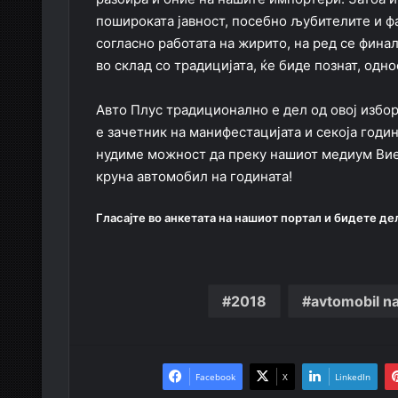
пошироката јавност, посебно љубителите и ф
согласно работата на жирито, на ред се финал
во склад со традицијата, ќе биде познат, одно
Авто Плус традиционално е дел од овој избор
е зачетник на манифестацијата и секоја годин
нудиме можност да преку нашиот медиум Вие 
круна автомобил на годината!
Гласајте во анкетата на нашиот портал и бидете де
2018
avtomobil na
Facebook
X
LinkedIn