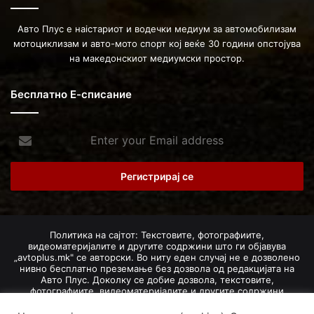
Авто Плус е наістариот и водечки медиум за автомобилизам
мотоциклизам и авто-мото спорт кој веќе 30 години опстојува
на македонскиот медиумски простор.
Бесплатно Е-списание
Enter
your
Email
address
Политика на сајтот: Текстовите, фотографиите,
видеоматеријалите и другите содржини што ги објавува
„avtoplus.mk" се авторски. Во ниту еден случај не е дозволено
нивно бесплатно преземање без дозвола од редакцијата на
Авто Плус. Доколку се добие дозвола, текстовите,
фотографиите, видеоматеријалите и другите содржини
дозволено е да се преземат со задолжително наведување на
изворот и авторот со вметнување на директна интернет-врска