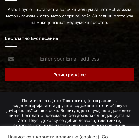
Авто Плус е наістариот и водечки медиум за автомобилизам
мотоциклизам и авто-мото спорт кој веќе 30 години опстојува
на македонскиот медиумски простор.
Бесплатно Е-списание
Enter
your
Email
address
Политика на сајтот: Текстовите, фотографиите,
видеоматеријалите и другите содржини што ги објавува
„avtoplus.mk" се авторски. Во ниту еден случај не е дозволено
нивно бесплатно преземање без дозвола од редакцијата на
Авто Плус. Доколку се добие дозвола, текстовите,
фотографиите, видеоматеријалите и другите содржини
дозволено е да се преземат со задолжително наведување на
изворот и авторот со вметнување на директна интернет-врска
Нашиот сајт користи колачиња (cookies). Со