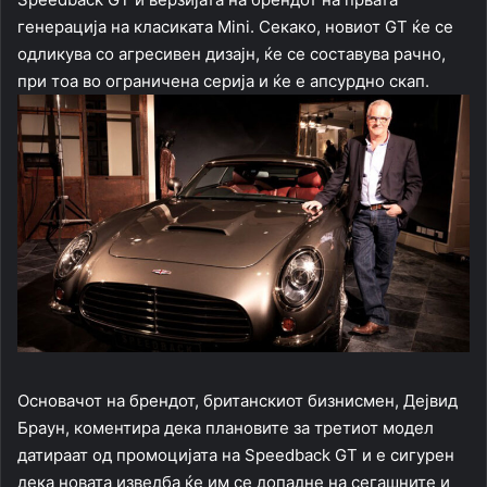
генерација на класиката Mini. Секако, новиот GT ќе се
одликува со агресивен дизајн, ќе се составува рачно,
при тоа во ограничена серија и ќе е апсурдно скап.
Основачот на брендот, британскиот бизнисмен, Дејвид
Браун, коментира дека плановите за третиот модел
датираат од промоцијата на Speedback GT и е сигурен
дека новата изведба ќе им се допадне на сегашните и