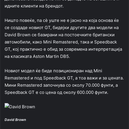
идните клиенти на брендот.
Ништо повеќе, па сè уште не е јасно на која основа ќе
се создаде новиот GT, бидејки другите два модели на
David Brown се базирани на постоечките британски
автомобили, како Mini Remastered, така и Speedback
GT, кој практично е обид за современа интерпретација
на класиката Aston Martin DB5.
Новиот модел ќе биде позициониран над Mini
Remastered и под Speedback GT, а тоа важи и за цената.
Мини Remastered започнува со околу 70.000 фунти, а
Speedback GT е со цена од околу 600.000 фунти.
David Brown