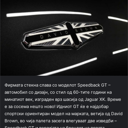
Фирмата стекна слава со моделот Speedback GT –
автомобил со дизајн, со стил од 60-тите години на
минатиот век, изграден врз шасија од Jaguar XK. Време
е за сосема нешто ново! Идниот GT ќе е најдобар
спортски ориентиран модел на марката, ветија од David
Brown, во чија палета засега влегуваат две изведби –
Speedback GT и верзијата на брендот на првата