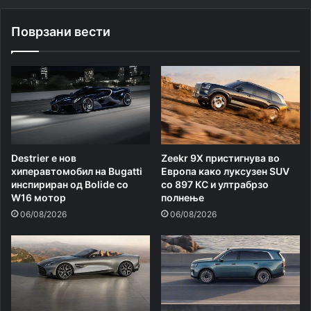
Поврзани вести
Destrier е нов
Zeekr 9X пристигнува во
хиперавтомобил на Bugatti
Европа како луксузен SUV
инспириран од Bolide со
со 897 КС и ултрабрзо
W16 мотор
полнење
06/08/2026
06/08/2026