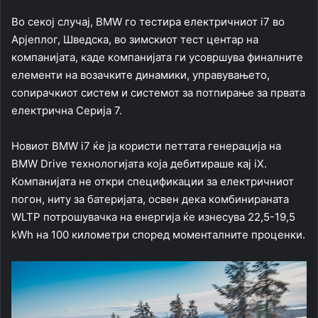
Во секој случај, BMW го тестира електричниот i7 во
Арјеплог, Шведска, во зимскиот тест центар на
компанијата, каде компанијата ги усовршува финалните
елементи на возачките динамики, управувањето,
сопирачкиот систем и системот за потпирање за првата
електрична Серија 7.
Новиот BMW i7 ќе ја користи петтата генерација на
BMW Drive технологијата која дебитираше кај iX.
Компанијата не откри спецификации за електричниот
погон, ниту за батеријата, освен дека комбинираната
WLTP потрошувачка на енергија ќе изнесува 22,5-19,5
kWh на 100 километри според моменталните проценки.