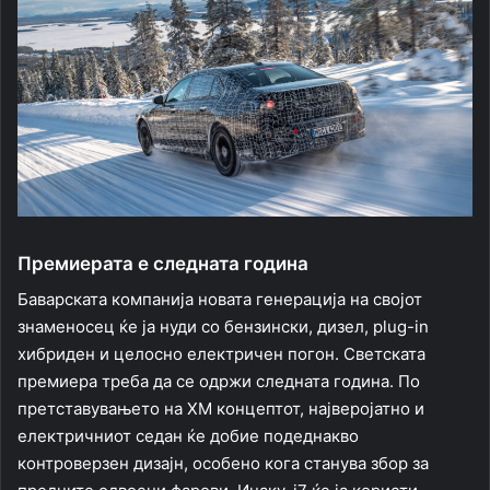
Премиерата е следната година
Баварската компанија новата генерација на својот
знаменосец ќе ја нуди со бензински, дизел, plug-in
хибриден и целосно електричен погон. Светската
премиера треба да се одржи следната година. По
претставувањето на XM концептот, најверојатно и
електричниот седан ќе добие подеднакво
контроверзен дизајн, особено кога станува збор за