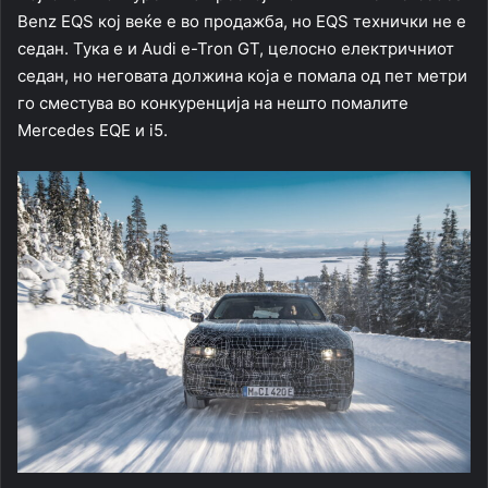
Benz EQS кој веќе е во продажба, но EQS технички не е
седан. Тука е и Audi e-Tron GT, целосно електричниот
седан, но неговата должина која е помала од пет метри
го сместува во конкуренција на нешто помалите
Mercedes EQE и i5.