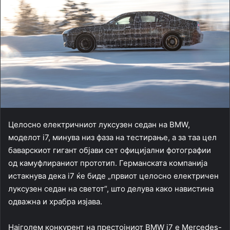
Целосно електричниот луксузен седан на BMW,
моделот i7, минува низ фаза на тестирање, а за таа цел
баварскиот гигант објави сет официјални фотографии
од камуфлираниот прототип. Германската компанија
истакнува дека i7 ќе биде „првиот целосно електричен
луксузен седан на светот“, што делува како навистина
одважна и храбра изјава.
Најголем конкурент на престојниот BMW i7 е Mercedes-