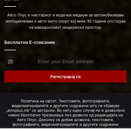
Авто Плус е наістариот и водечки медиум за автомобилизам
мотоциклизам и авто-мото спорт кој веќе 30 години опстојува
на македонскиот медиумски простор.
Бесплатно Е-списание
Enter
your
Email
address
Политика на сајтот: Текстовите, фотографиите,
видеоматеријалите и другите содржини што ги објавува
„avtoplus.mk" се авторски. Во ниту еден случај не е дозволено
нивно бесплатно преземање без дозвола од редакцијата на
Авто Плус. Доколку се добие дозвола, текстовите,
фотографиите, видеоматеријалите и другите содржини
дозволено е да се преземат со задолжително наведување на