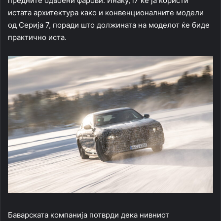
предните одвоени фарови. Инаку, i7 ќе ја користи
истата архитектура како и конвенционалните модели
од Серија 7, поради што должината на моделот ќе биде
практично иста.
Баварската компанија потврди дека нивниот