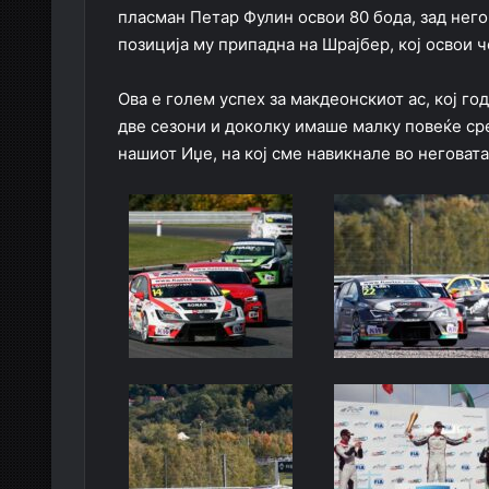
пласман Петар Фулин освои 80 бода, зад него 
позиција му припадна на Шрајбер, кој освои 
Ова е голем успех за макдеонскиот ас, кој г
две сезони и доколку имаше малку повеќе сре
нашиот Иџе, на кој сме навикнале во неговата