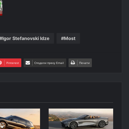
Igor Stefanovski Idze
Most
Pinterest
Сподели преку Email
Печати