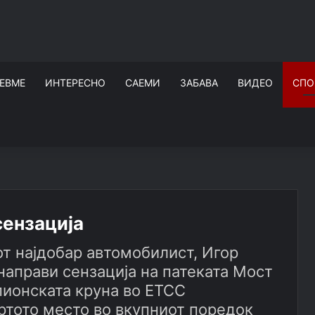
ЕВМЕ
ИНТЕРЕСНО
САЕМИ
ЗАБАВА
ВИДЕО
СПО
сензација
т најдобар автомобилист, Игор
направи сензација на патеката Мост
пионската круна во ЕТСС
ртото место во вкупниот поредок