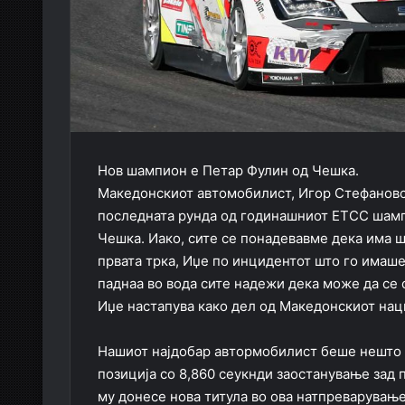
Нов шампион е Петар Фулин од Чешка.
Македонскиот автомобилист, Игор Стефановск
последната рунда од годинашниот ЕТСС шампи
Чешка. Иако, сите се понадевавме дека има 
првата трка, Иџе по инцидентот што го имаше
паднаа во вода сите надежи дека може да се о
Иџе настапува како дел од Македонскиот нац
Нашиот најдобар автормобилист беше нешто по
позиција со 8,860 сеукнди заостанување зад
му донесе нова титула во ова натпреварување