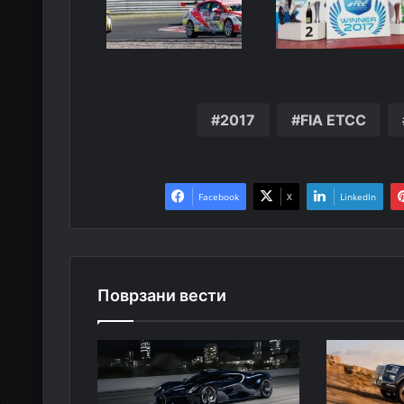
2017
FIA ETCC
Facebook
X
LinkedIn
Поврзани вести