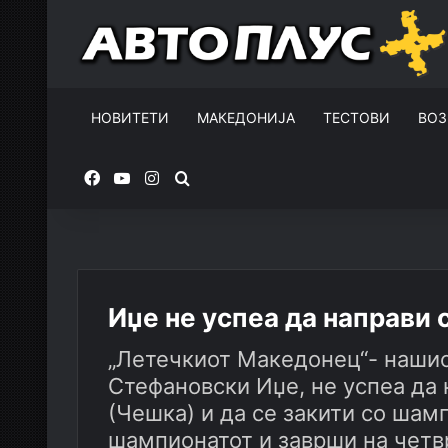
НОВИТЕТИ
МАКЕДОНИЈА
ТЕСТОВИ
ВОЗ
Facebook
YouTube
Instagram
Пребарувај за
Иџе не успеа да направи 
„Летечкиот Македонец“- нашио
Стефановски Иџе, не успеа да 
(Чешка) и да се закити со шам
шампионатот и заврши на четв