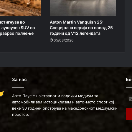
истигнува во
Aston Martin Vanquish 25:
 луксузен SUV со
Специјална серија по повод 25
трабрзо полнење
години од V12 легендата
05/08/2026
За нас
Бе
Авто Плус е наістариот и водечки медиум за
Ent
автомобилизам мотоциклизам и авто-мото спорт кој
you
веќе 30 години опстојува на македонскиот медиумски
Ema
простор.
ad