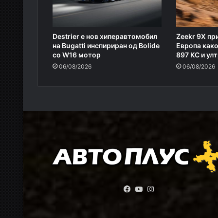
Destrier е нов хиперавтомобил
Zeekr 9X пр
на Bugatti инспириран од Bolide
Европа како
со W16 мотор
897 КС и ул
06/08/2026
06/08/2026
Facebook
YouTube
Instagram