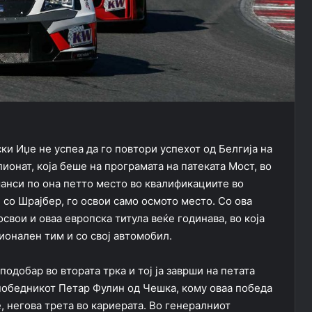
и Иџе не успеа да го повтори успехот од Белгија на
онат, која беше на програмата на патеката Мост, во
шанси по она петто место во квалификациите во
 со Шрајбер, го освои само осмото место. Со ова
свои и оваа европска титула веќе годинава, во која
ионален тим и со свој автомобил.
добар во втората трка и тој ја заврши на петата
 победникот Петар Фулин од Чешка, кому оваа победа
, негова трета во кариерата. Во генералниот