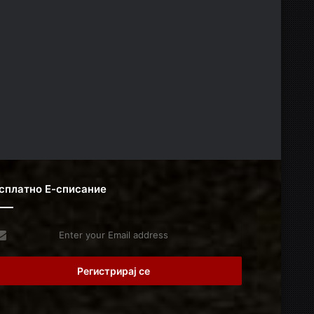
сплатно Е-списание
er
r
il
dress