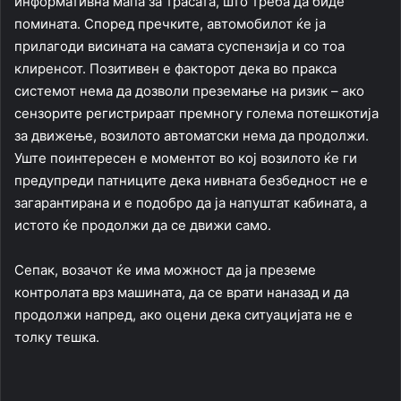
информативна мапа за трасата, што треба да биде
помината. Според пречките, автомобилот ќе ја
прилагоди висината на самата суспензија и со тоа
клиренсот. Позитивен е факторот дека во пракса
системот нема да дозволи преземање на ризик – ако
сензорите регистрираат премногу голема потешкотија
за движење, возилото автоматски нема да продолжи.
Уште поинтересен е моментот во кој возилото ќе ги
предупреди патниците дека нивната безбедност не е
загарантирана и е подобро да ја напуштат кабината, а
истото ќе продолжи да се движи само.
Сепак, возачот ќе има можност да ја преземе
контролата врз машината, да се врати наназад и да
продолжи напред, ако оцени дека ситуацијата не е
толку тешка.