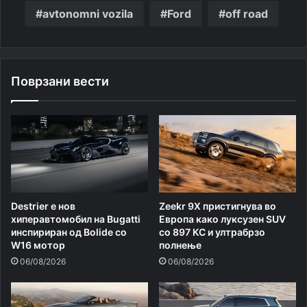
avtonomni vozila
Ford
off road
Поврзани вести
Destrier е нов
Zeekr 9X пристигнува во
хиперавтомобил на Bugatti
Европа како луксузен SUV
инспириран од Bolide со
со 897 КС и ултрабрзо
W16 мотор
полнење
06/08/2026
06/08/2026