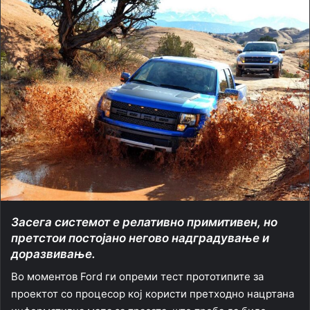
Засега системот е релативно примитивен, но
претстои постојано негово надградување и
доразвивање.
Во моментов Ford ги опреми тест прототипите за
проектот со процесор кој користи претходно нацртана