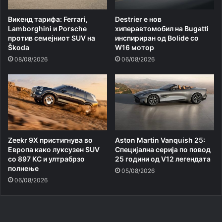
Викенд тарифа: Ferrari,
Destrier е нов
Lamborghini и Porsche
хиперавтомобил на Bugatti
против семејниот SUV на
инспириран од Bolide со
Škoda
W16 мотор
08/08/2026
06/08/2026
Zeekr 9X пристигнува во
Aston Martin Vanquish 25:
Европа како луксузен SUV
Специјална серија по повод
со 897 КС и ултрабрзо
25 години од V12 легендата
полнење
05/08/2026
06/08/2026