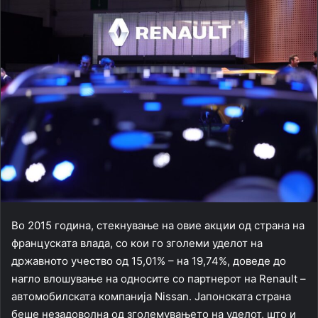
Во 2015 година, стекнување на овие акции од страна на
француската влада, со кои го зголеми уделот на
државното учество од 15,01% – на 19,74%, доведе до
нагло влошување на односите со партнерот на Renault –
автомобилската компанија Nissan. Јапонската страна
беше незадоволна од зголемувањето на уделот, што и