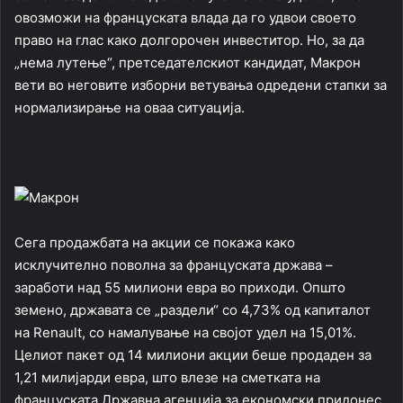
овозможи на француската влада да го удвои своето
право на глас како долгорочен инвеститор. Но, за да
„нема лутење“, претседателскиот кандидат, Макрон
вети во неговите изборни ветувања одредени стапки за
нормализирање на оваа ситуација.
Сега продажбата на акции се покажа како
исклучително поволна за француската држава –
заработи над 55 милиони евра во приходи. Општо
земено, државата се „раздели“ со 4,73% од капиталот
на Renault, со намалување на својот удел на 15,01%.
Целиот пакет од 14 милиони акции беше продаден за
1,21 милијарди евра, што влезе на сметката на
француската Државна агенција за економски придонес.