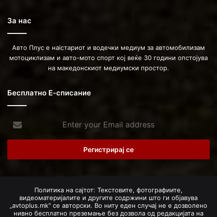
За нас
Авто Плус е наістариот и водечки медиум за автомобилизам
мотоциклизам и авто-мото спорт кој веќе 30 години опстојува
на македонскиот медиумски простор.
Бесплатно Е-списание
Enter
your
Email
address
Политика на сајтот: Текстовите, фотографиите,
видеоматеријалите и другите содржини што ги објавува
„avtoplus.mk" се авторски. Во ниту еден случај не е дозволено
нивно бесплатно преземање без дозвола од редакцијата на