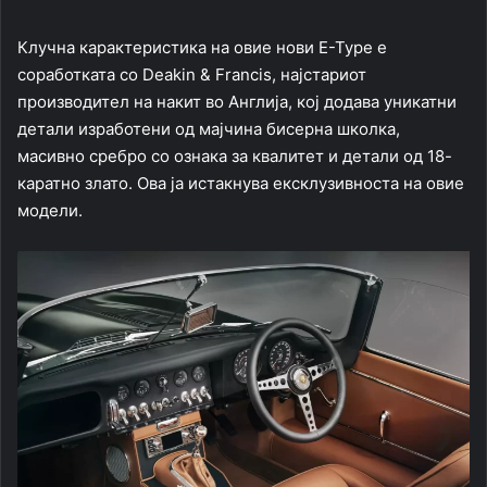
Клучна карактеристика на овие нови E-Type е
соработката со Deakin & Francis, најстариот
производител на накит во Англија, кој додава уникатни
детали изработени од мајчина бисерна школка,
масивно сребро со ознака за квалитет и детали од 18-
каратно злато. Ова ја истакнува ексклузивноста на овие
модели.