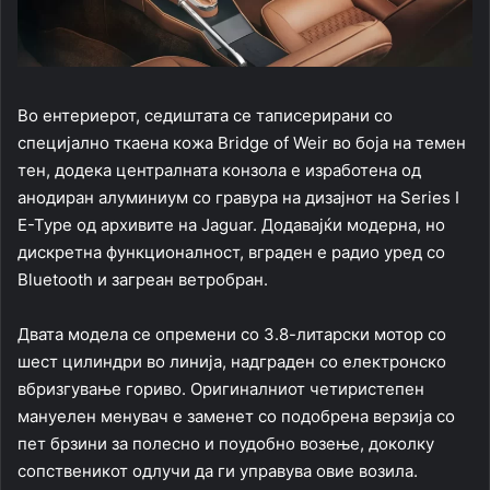
Во ентериерот, седиштата се таписерирани со
специјално ткаена кожа Bridge of Weir во боја на темен
тен, додека централната конзола е изработена од
анодиран алуминиум со гравура на дизајнот на Series I
E-Type од архивите на Jaguar. Додавајќи модерна, но
дискретна функционалност, вграден е радио уред со
Bluetooth и загреан ветробран.
Двата модела се опремени со 3.8-литарски мотор со
шест цилиндри во линија, надграден со електронско
вбризгување гориво. Оригиналниот четиристепен
мануелен менувач е заменет со подобрена верзија со
пет брзини за полесно и поудобно возење, доколку
сопственикот одлучи да ги управува овие возила.