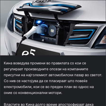
Кина воведува промени во правилата со кои се
регулираат производните опсези на компаниите
присутни на најголемиот автомобилски пазар во светот.
Со нив се настојува да се пласираат што повеќе
електромобили, кои се во преден план во однос на
оние со конвенционални мотори.
Властите во Кина долго време апострофираат дека