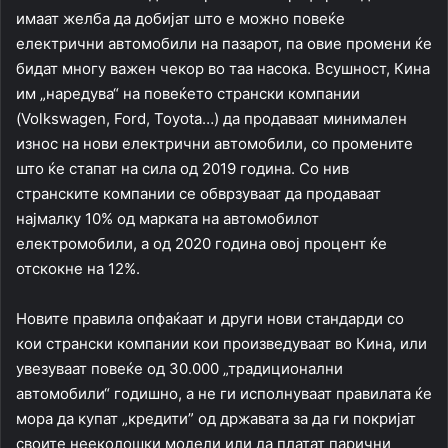
имаат желба да добијат што е можно повеќе
електрични автомобили на пазарот, па овие промени ќе
бидат многу важен чекор во таа насока. Всушност, Кина
им „наредува“ на повеќето странски компании
(Volkswagen, Ford, Toyota…) да продаваат минимален
износ на нови електрични автомобили, со промените
што ќе стапат на сила од 2019 година. Со нив
странските компании се обврзуваат да продаваат
најмалку 10% од марката на автомобилот
електромобили, а од 2020 година овој процент ќе
отскокне на 12%.
Новите правила опфаќаат и други нови стандарди со
кои странски компании кои произведуваат во Кина, или
увезуваат повеќе од 30.000 „традиционални
автомобили“ годишно, а не ги исполнуваат правилата ќе
мора да купат „кредити” од државата за да ги покријат
своите нееколошки модели или да платат парични