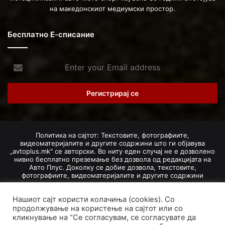
на македонскиот медиумски простор.
Бесплатно Е-списание
Enter
your
Email
address
Политика на сајтот: Текстовите, фотографиите,
видеоматеријалите и другите содржини што ги објавува
„avtoplus.mk" се авторски. Во ниту еден случај не е дозволено
нивно бесплатно преземање без дозвола од редакцијата на
Авто Плус. Доколку се добие дозвола, текстовите,
фотографиите, видеоматеријалите и другите содржини
дозволено е да се преземат со задолжително наведување на
изворот и авторот со вметнување на директна интернет-врска
Нашиот сајт користи колачиња (cookies). Со
(линк) до оригиналната содржина на „avtoplus.mk". При
добивање на одобрување од редакцијата за превземање на
продолжување на користење на сајтот или со
текст, може да се превземе само дел од новинарско дело
кликнување на “Се согласувам, се согласувате да
насловот, придружната фотографија (односно насловната