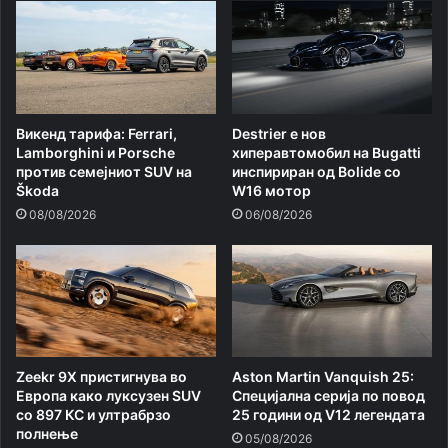
Викенд тарифа: Ferrari,
Destrier е нов
Lamborghini и Porsche
хиперавтомобил на Bugatti
против семејниот SUV на
инспириран од Bolide со
Škoda
W16 мотор
08/08/2026
06/08/2026
Zeekr 9X пристигнува во
Aston Martin Vanquish 25:
Европа како луксузен SUV
Специјална серија по повод
со 897 КС и ултрабрзо
25 години од V12 легендата
полнење
05/08/2026