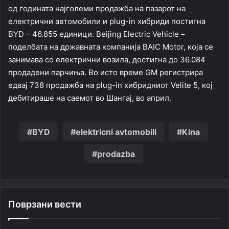
од годината најголеми продажба на пазарот на
електрични автомобили и plug-in хибриди постигна
BYD – 46.855 единици. Beijing Electric Vehicle –
поделбата на државната компанија BAIC Motor, која се
занимава со електрични возила, достигна до 36.084
продадени парчиња. Во исто време GM регистрира
едвај 738 продажба на plug-in хибридниот Velite 5, кој
дебитираше на саемот во Шангај, во април.
BYD
elektricni avtomobili
Kina
prodazba
Поврзани вести