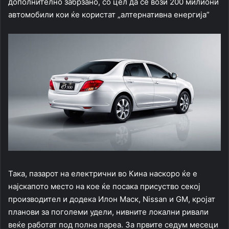
дополнително забрзано, со цел да се вози 200 милиони
автомобили кои ќе користат „алтернативна енергија”
Така, пазарот на електрични во Кина наскоро ќе е
најскапото место на кое ќе посака присуство секој
производител и додека Илон Маск, Nissan и GM, кројат
планови за поголеми удели, нивните локални ривали
веќе работат под полна пареа. За првите седум месеци