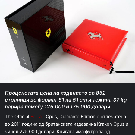
Проценетата цена на изданието со 852
страници во формат 51 на 51 cm и тежина 37 kg
варира помеѓу 125.000 и 175.000 долари.
The Official
Ferrari
Opus, Diamante Edition е отпечатена
во 2011 година од британската издавачка Kraken Opus и
чинел 275.000 долари. Книгата има футрола од