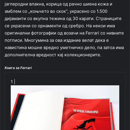
јаглеродни влакна, корица од рачно шиена кожа и
амблем со „коњчето во скок“, украсено со 1.500
дијаманти со вкупна тежина од 30 карати. Страниците
се украсени со орнаменти од сребро. На некои има
оригинални фотографии од возачи на Ferrari со нивните
потписи. Многумина за ова издание велат дека е
навистина мошне вредно уметничко дело, па затоа има
дополнителна вредност кај колекционерите.
Книга за Ferrari
1 |