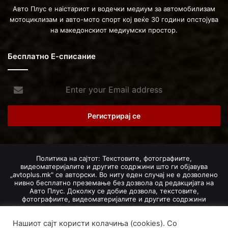
Авто Плус е наістариот и водечки медиум за автомобилизам
мотоциклизам и авто-мото спорт кој веќе 30 години опстојува
на македонскиот медиумски простор.
Бесплатно Е-списание
Enter
your
Email
address
Политика на сајтот: Текстовите, фотографиите,
видеоматеријалите и другите содржини што ги објавува
„avtoplus.mk" се авторски. Во ниту еден случај не е дозволено
нивно бесплатно преземање без дозвола од редакцијата на
Авто Плус. Доколку се добие дозвола, текстовите,
фотографиите, видеоматеријалите и другите содржини
дозволено е да се преземат со задолжително наведување на
изворот и авторот со вметнување на директна интернет-врска
Нашиот сајт користи колачиња (cookies). Со
(линк) до оригиналната содржина на „avtoplus.mk". При