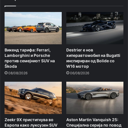
Викенд тарифа: Ferrari,
Destrier е нов
Lamborghini и Porsche
хиперавтомобил на Bugatti
против семејниот SUV на
инспириран од Bolide со
Škoda
W16 мотор
08/08/2026
06/08/2026
Zeekr 9X пристигнува во
Aston Martin Vanquish 25:
Европа како луксузен SUV
Специјална серија по повод