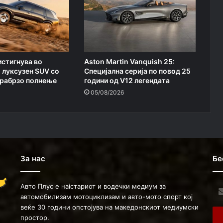
истигнува во
Aston Martin Vanquish 25:
 луксузен SUV со
Специјална серија по повод 25
трабрзо полнење
години од V12 легендата
05/08/2026
За нас
Бе
Авто Плус е наістариот и водечки медиум за
Ent
автомобилизам мотоциклизам и авто-мото спорт кој
you
веќе 30 години опстојува на македонскиот медиумски
Ema
простор.
ad