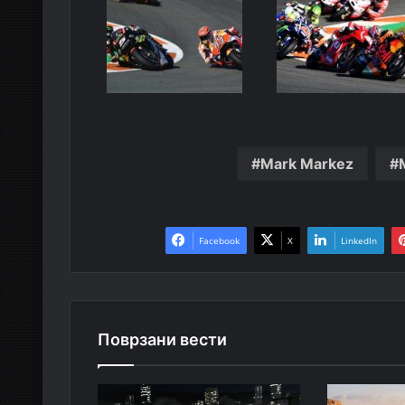
Mark Markez
Facebook
X
LinkedIn
Поврзани вести