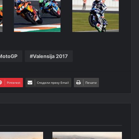
MotoGP
Valensija 2017
Pinterest
Сподели преку Email
Печати