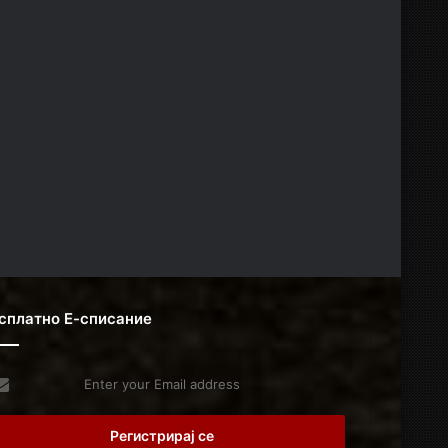
сплатно Е-списание
er
r
il
dress