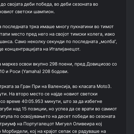
до својата деби победа, во деби сезоната во
 новиот светски шампион.
на последната трка имаше многу пукнатини во тимот
тапи место пред него на својот тимски колега, иако
шанса. Само неколку секунди по последната „молба“,
де концентрацијата на Италијанецот.
а маркез освои вкупно 298 поени, пред Довициозо со
10 и Роси (Yamaha) 208 бодови.
ката за Гран При на Валенсија, во класата Moto3.
ти. На второ место се најде новиот светски
со време 40:05.953 минути, што за да избегне
губи над 15 позиции, но успеа да се врати во самиот
титула по освојувањето на десет победи во сезоната
2 триумф на Португалецот Мигуел Оливеира кој
 Морбидели, кој на крајот сепак се радуваше на