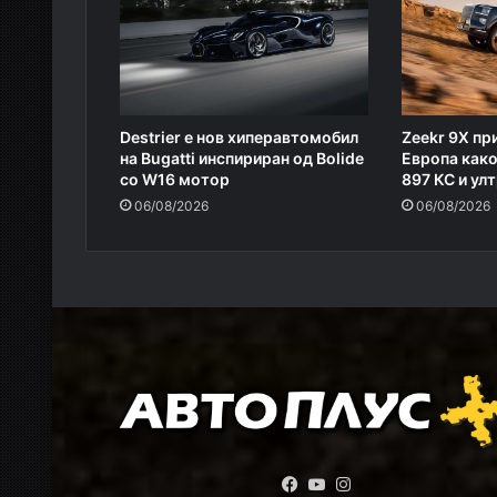
Destrier е нов хиперавтомобил
Zeekr 9X пр
на Bugatti инспириран од Bolide
Европа како
со W16 мотор
897 КС и ул
06/08/2026
06/08/2026
Facebook
YouTube
Instagram