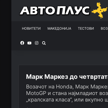
НОВИТЕТИ
МАКЕДОНИЈА
ТЕСТОВИ
ВОЗ
Facebook
YouTube
Instagram
Пребарувај за
Марк Маркез до четвртат
Возачот на Honda, Марк Маркез 
MotoGP и стана најмладиот воз
„кралската класа“, или вкупно 