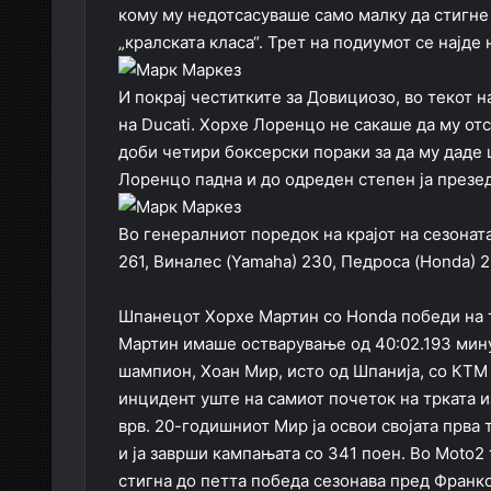
кому му недотсасуваше само малку да стигне 
„кралската класа“. Трет на подиумот се најде
И покрај честитките за Довициозо, во текот 
на Ducati. Хорхе Лоренцо не сакаше да му отс
доби четири боксерски пораки за да му даде 
Лоренцо падна и до одреден степен ја презе
Во генералниот поредок на крајот на сезонат
261, Виналес (Yamaha) 230, Педроса (Honda) 2
Шпанецот Хорхе Мартин со Honda победи на тр
Мартин имаше остварување од 40:02.193 мину
шампион, Хоан Мир, исто од Шпанија, со КТМ 
инцидент уште на самиот почеток на трката из
врв. 20-годишниот Мир ја освои својата прва 
и ја заврши кампањата со 341 поен. Во Moto
стигна до петта победа сезонава пред Франко