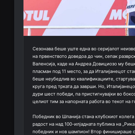
Сезонава беше уште една во серијалот неизве
на првенството доведоа до чин, сепак разврск
Валенсија, каде на Андреа Довициозо му беше
пласман под 11 место, за да Италијанецот ст
беше неубедлив во квалификациите, стартуваш
круга пред трката да заврши. Но, Италијанец
дури шест победи, па пристигнувајки во бокс
целиот тим за напорната работа во текот на г
Победник во Шпанија стана клубскиот колега
радост на над 100-илјадната публика на „Рика
победник и нов шампион! Втор финишираше са