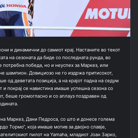
сни и динамични до самиот крај. Настаните во текот
ата на сезоната да биде со последната рунда, во
 потребна победа, но и неуспех за Маркез, или
ане шампион. Довициозо не го издржа притисокот,
е од деветата позиција, а на крајот падна на седум
от и покрај се навистина имаше успешна сезона со
от, беше громогласно и со аплауз поздравен од
одината.
 на Маркез, Дани Педроса, со што и донесе голема
рдо Тормо“, која имаше мотив за двојно славје,
телитскиот пилот на Yamaha, младиот Јоан Зарко,