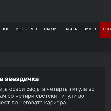
ЕВМЕ
ИНТЕРЕСНО
САЕМИ
ЗАБАВА
ВИДЕО
СПО
а ѕвездичка
ја освои својата четврта титула во
ач со четири светски титули во
шест во неговата кариера