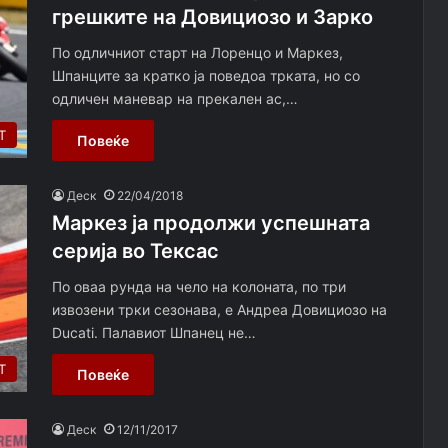
грешките на Довициозо и Зарко
По одличниот старт на Лоренцо и Маркез,
Шпанците за кратко ја поведоа трката, но со
одличен маневар на прекален ас,…
Т
Повеќе
Деск
22/04/2018
Маркез ja продолжи успешната
серија во Тексас
По оваа рунда на чело на колоната, по три
извозени трки сезонава, е Андреа Довициозо на
Ducati. Палавиот Шпанец не…
Т
Повеќе
Деск
12/11/2017