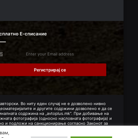
сплатно Е-списание
er
r
il
dress
 авторски. Во ниту еден случај не е дозволено нивно
деоматеријалите и другите содржини дозволено е да се
налната содржина на „avtoplus.mk". При добивање на
жната фотографија (односно насловната фотографија) и
лено и подложи на санкционирање согласно Законот за
вам,