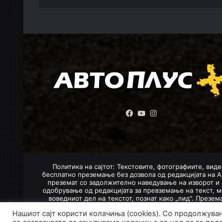
Facebook
YouTube
Instagram
Политика на сајтот: Текстовите, фотографиите, виде
бесплатно преземање без дозвола од редакцијата на А
преземат со задолжително наведување на изворот и 
одобрување од редакцијата за превземање на текст, м
воведниот дел на текстот, познат како „лид". Презе
Нашиот сајт користи колачиња (cookies). Со продолжува