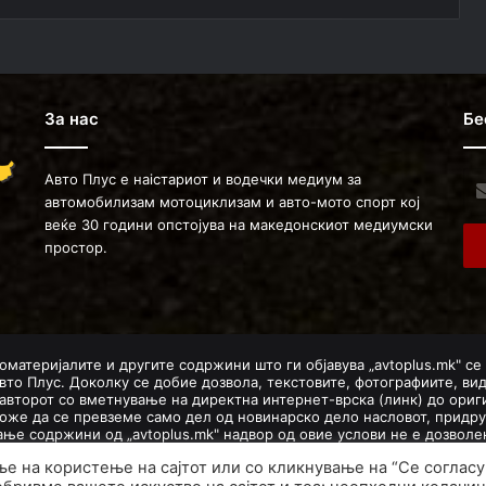
За нас
Бе
Авто Плус е наістариот и водечки медиум за
Ent
автомобилизам мотоциклизам и авто-мото спорт кој
you
веќе 30 години опстојува на македонскиот медиумски
Ema
простор.
ad
оматеријалите и другите содржини што ги објавува „avtoplus.mk" се
вто Плус. Доколку се добие дозвола, текстовите, фотографиите, ви
авторот со вметнување на директна интернет-врска (линк) до ориги
оже да се превземе само дел од новинарско дело насловот, придру
мање содржини од „avtoplus.mk" надвор од овие услови не е дозво
авторски и сродни права.
ње на користење на сајтот или со кликнување на “Се согласу
Developed by PROCESS IN. Hosted by
GoHost
.