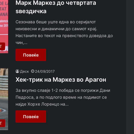
Марк Маркез до четвртата
ѕвездичка
Сезонава беше уште една во серијалот
неизвесни и динамични до самиот крај.
Настаните во текот на првенството доведоа до
чин,…
Т
Повеќе
Деск
24/09/2017
Хек-трик на Маркез во Арагон
За вкупно славје 1-2 победа се погрижи Дани
Педроса, а по подлого време на подимот се
најде Хорхе Лоренцо на…
Повеќе
Т