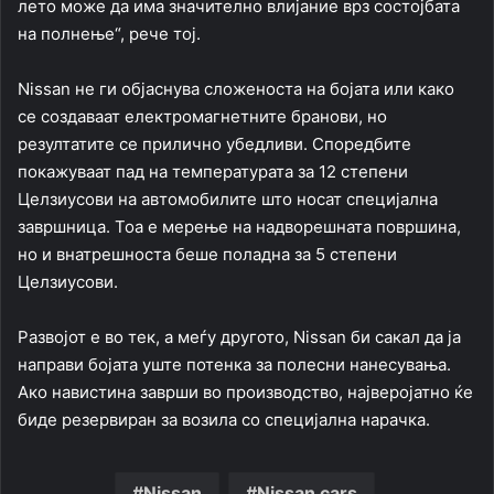
лето може да има значително влијание врз состојбата
на полнење“, рече тој.
Nissan не ги објаснува сложеноста на бојата или како
се создаваат електромагнетните бранови, но
резултатите се прилично убедливи. Споредбите
покажуваат пад на температурата за 12 степени
Целзиусови на автомобилите што носат специјална
завршница. Тоа е мерење на надворешната површина,
но и внатрешноста беше поладна за 5 степени
Целзиусови.
Развојот е во тек, а меѓу другото, Nissan би сакал да ја
направи бојата уште потенка за полесни нанесувања.
Ако навистина заврши во производство, најверојатно ќе
биде резервиран за возила со специјална нарачка.
Nissan
Nissan cars