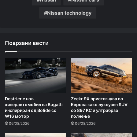
Nissan technology
Поврзани вести
Destrier е нов
Zeekr 9X пристигнува во
хиперавтомобил на Bugatti
Европа како луксузен SUV
инспириран од Bolide со
со 897 КС и ултрабрзо
W16 мотор
полнење
06/08/2026
06/08/2026