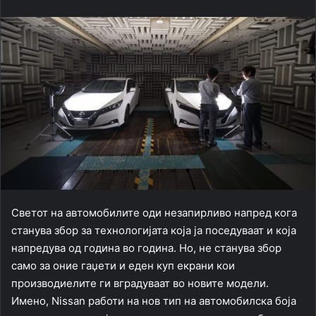
Светот на автомобилите оди незапирливо напред кога
станува збор за технологијата која ја поседуваат и која
напредува од година во година. Но, не станува збор
само за оние гаџети и еден куп екрани кои
производиелите ги вградуваат во новите модели.
Имено, Nissan работи на нов тип на автомобилска боја