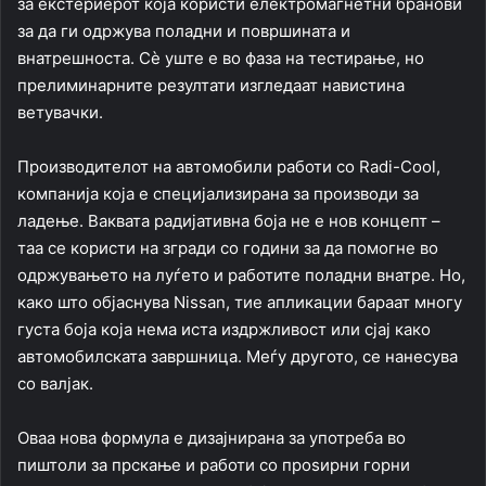
за екстериерот која користи електромагнетни бранови
за да ги одржува поладни и површината и
внатрешноста. Сè уште е во фаза на тестирање, но
прелиминарните резултати изгледаат навистина
ветувачки.
Производителот на автомобили работи со Radi-Cool,
компанија која е специјализирана за производи за
ладење. Ваквата радијативна боја не е нов концепт –
таа се користи на згради со години за да помогне во
одржувањето на луѓето и работите поладни внатре. Но,
како што објаснува Nissan, тие апликации бараат многу
густа боја која нема иста издржливост или сјај како
автомобилската завршница. Меѓу другото, се нанесува
со валјак.
Оваа нова формула е дизајнирана за употреба во
пиштоли за прскање и работи со проѕирни горни