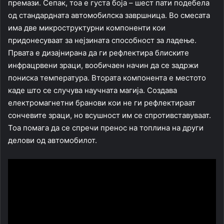
премази. Сепак, тоа е густа боја – шест пати подебела
од стандардната автомобилска завршница. Во смесата
има две микроструктурни компоненти кои
придонесуваат за нејзината способност за ладење.
Првата е дизајнирана да ги рефлектира блиските
инфрацрвени зраци, вообичаен начин да се задржи
пониска температура. Втората компонента е местото
каде што се случува научната магија. Создава
електромагнетни бранови кои не ги рефлектираат
сончевите зраци, но всушност им се спротивставуваат.
Тоа помага да се спречи пренос на топлина на други
делови од автомобилот.