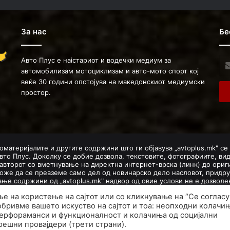
За нас
Бе
Авто Плус е наістариот и водечки медиум за
Ent
автомобилизам мотоциклизам и авто-мото спорт кој
you
веќе 30 години опстојува на македонскиот медиумски
Ema
простор.
ad
оматеријалите и другите содржини што ги објавува „avtoplus.mk" се
вто Плус. Доколку се добие дозвола, текстовите, фотографиите, ви
авторот со вметнување на директна интернет-врска (линк) до ориги
оже да се превземе само дел од новинарско дело насловот, придру
мање содржини од „avtoplus.mk" надвор од овие услови не е дозво
авторски и сродни права.
ње на користење на сајтот или со кликнување на “Се согласу
Developed by PROCESS IN. Hosted by
GoHost
.
обривме вашето искуство на сајтот и тоа: неопходни колачи
перфораманси и функционалност и колачиња од социјални
ум
Маркетинг
Правила и услови
Политика за приватност
Полит
ешни провајдери (трети страни).