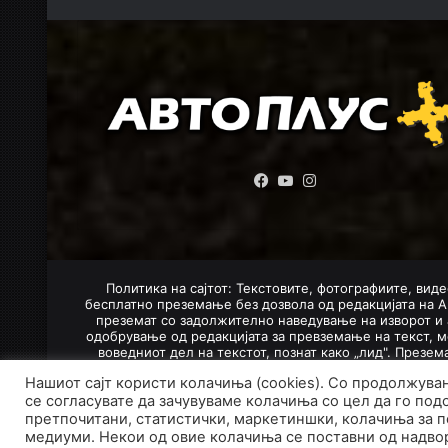
Facebook
YouTube
Instagram
Политика на сајтот: Текстовите, фотографиите, виде
бесплатно преземање без дозвола од редакцијата на А
преземат со задолжително наведување на изворот и 
одобрување од редакцијата за превземање на текст, м
воведниот дел на текстот, познат како „лид". Презе
Нашиот сајт користи колачиња (cookies). Со продолжува
се согласувате да зачувуваме колачиња со цел да го под
претпочитани, статистички, маркетиншки, колачиња за 
За нас
Импрес
медиуми. Некои од овие колачиња се поставни од надвор