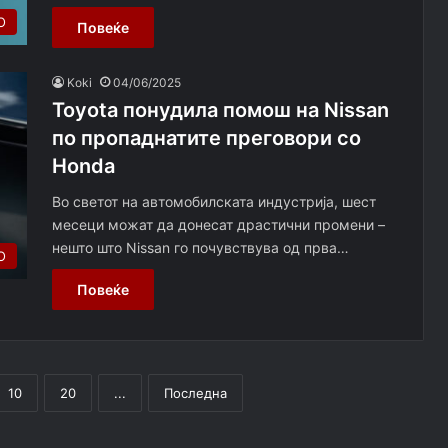
О
Повеќе
Koki
04/06/2025
Toyota понудила помош на Nissan
по пропаднатите преговори со
Honda
Во светот на автомобилската индустрија, шест
месеци можат да донесат драстични промени –
нешто што Nissan го почувствува од прва…
О
Повеќе
10
20
...
Последна