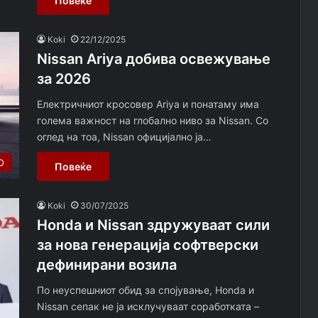
Повеќе
Koki
22/12/2025
Nissan Ariya добива освежување
за 2026
Електричниот кросовер Ariya и понатаму има
голема важност на глобално ниво за Nissan. Со
оглед на тоа, Nissan официјално ја…
О
Повеќе
Koki
30/07/2025
Honda и Nissan здружуваат сили
за нова генерација софтверски
дефинирани возила
По неуспешниот обид за спојување, Honda и
Nissan сепак не ја исклучуваат соработката –