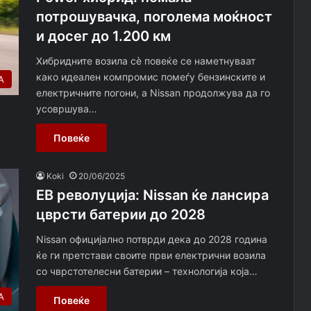
потрошувачка, поголема моќност
и досег до 1.200 км
Хибридните возила сè повеќе се наметнуваат
како идеален компромис помеѓу бензинските и
А
електричните погони, а Nissan продолжува да го
усовршува…
Повеќе
Koki
20/06/2025
ЕВ револуција: Nissan ќе лансира
цврсти батерии до 2028
Nissan официјално потврди дека до 2028 година
ќе ги претстави своите први електрични возила
со чврстотелесни батерии – технологија која…
А
Повеќе