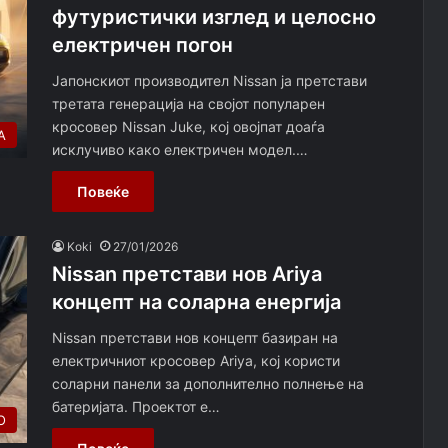
футуристички изглед и целосно
електричен погон
Јапонскиот производител Nissan ја претстави
третата генерација на својот популарен
кросовер Nissan Juke, кој овојпат доаѓа
А
исклучиво како електричен модел.…
Повеќе
Koki
27/01/2026
Nissan претстави нов Ariya
концепт на соларна енергија
Nissan претстави нов концепт базиран на
електричниот кросовер Ariya, кој користи
соларни панели за дополнително полнење на
батеријата. Проектот е…
О