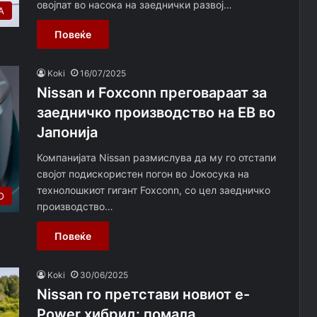
овојпат во насока на заеднички развој…
А
Повеќе
Koki
16/07/2025
Nissan и Foxconn преговараат за
заедничко производство на ЕВ во
Јапонија
Компанијата Nissan размислува да му го отстапи
својот подискористен погон во Јокосука на
технолошкиот гигант Foxconn, со цел заедничко
О
производство…
Повеќе
Koki
30/06/2025
Nissan го претстави новиот e-
Power хибрид: помала