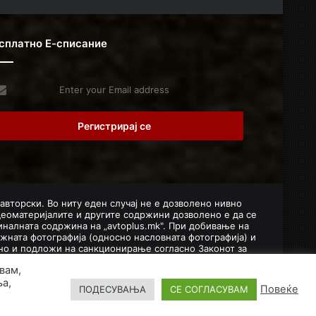
сплатно Е-списание
er
r
il
dress
 авторски. Во ниту еден случај не е дозволено нивно
деоматеријалите и другите содржини дозволено е да се
налната содржина на „avtoplus.mk". При добивање на
жната фотографија (односно насловната фотографија) и
лено и подложи на санкционирање согласно Законот за
вам,
ња,
Повеќе
ПОДЕСУВАЊА
СЕ СОГЛАСУВАМ
ика на колачиња