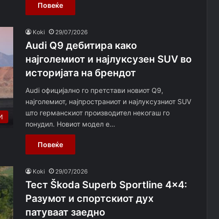
Повеќе
Koki
29/07/2026
Audi Q9 дебитира како
најголемиот и најлуксузен SUV во
историјата на брендот
Audi официјално го претстави новиот Q9,
најголемиот, најпространиот и најлуксузниот SUV
што германскиот производител некогаш го
И
понудил. Новиот модел е…
Повеќе
Koki
29/07/2026
Тест Škoda Superb Sportline 4×4:
Разумот и спортскиот дух
патуваат заедно