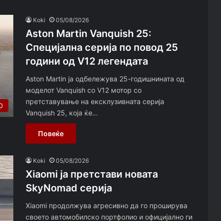
Koki
05/08/2026
Aston Martin Vanquish 25:
Специјална серија по повод 25
години од V12 легендата
Aston Martin ја одбележува 25-годишнината од
моделот Vanquish со V12 мотор со
претставување на ексклузивната серија
О
Vanquish 25, која ќе…
Повеќе
Koki
05/08/2026
Xiaomi ja претстави новата
SkyNomad серија
Xiaomi продолжува агресивно да го проширува
своето автомобилско портфолио и официјално ги