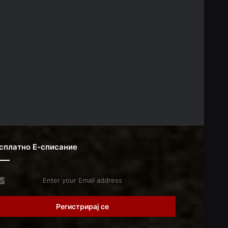
сплатно Е-списание
er
r
il
dress