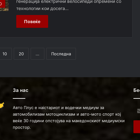
генерација електрични велосипеди опремени со
О
технологии кои досега…
Повеќе
10
20
...
Последна
За нас
Бе
Авто Плус е наістариот и водечки медиум за
Ent
автомобилизам мотоциклизам и авто-мото спорт кој
you
веќе 30 години опстојува на македонскиот медиумски
Ema
простор.
ad