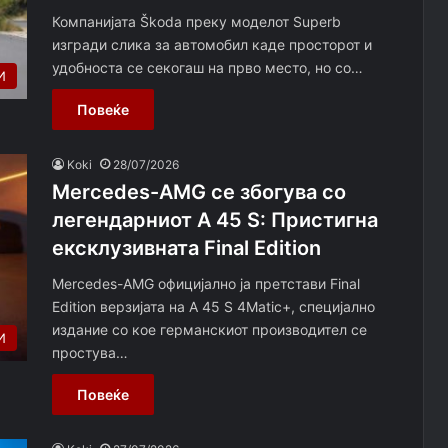
Компанијата Škoda преку моделот Superb
изгради слика за автомобил каде просторот и
удобноста се секогаш на прво место, но со…
И
Повеќе
Koki
28/07/2026
Mercedes-AMG се збогува со
легендарниот A 45 S: Пристигна
ексклузивната Final Edition
Mercedes-AMG официјално ја претстави Final
Edition верзијата на A 45 S 4Matic+, специјално
издание со кое германскиот производител се
И
простува…
Повеќе