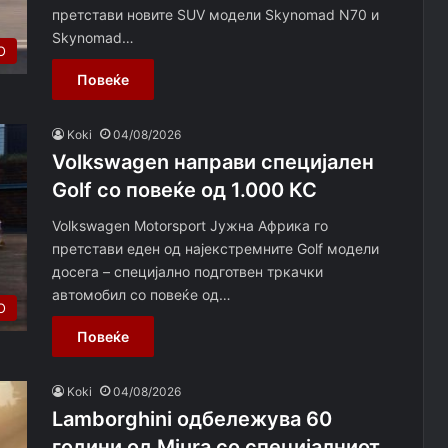
претстави новите SUV модели Skynomad N70 и
Skynomad…
О
Повеќе
Koki
04/08/2026
Volkswagen направи специјален
Golf со повеќе од 1.000 КС
Volkswagen Motorsport Јужна Африка го
претстави еден од најекстремните Golf модели
досега – специјално подготвен тркачки
автомобил со повеќе од…
О
Повеќе
Koki
04/08/2026
Lamborghini одбележува 60
години од Miura со специјалниот