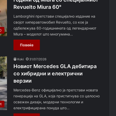
Revuelto Miura 60°
Lamborghini претстави специјално издание на
својот хиперавтомобил Revuelto, со кое ја
одбележува 60-годишнината од легендарниот
О
Miura – моделот што многумина…
Повеќе
Koki
31/07/2026
Новиот Mercedes GLA дебитира
со хибридни и електрични
верзии
Mercedes-Benz официјално ја претстави новата
генерација на GLA, која пристигнува со целосно
освежен дизајн, модерни технологии и
И
електрифицирана понуда што…