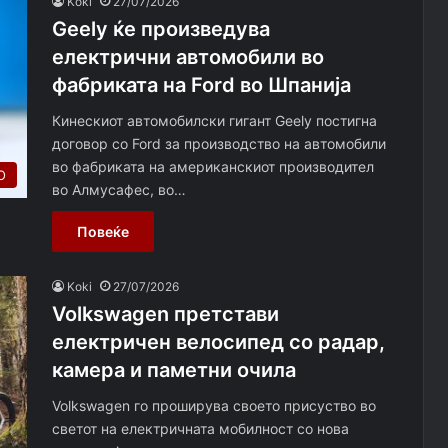
Koki
27/07/2026
Geely ќе произведува
електрични автомобили во
фабриката на Ford во Шпанија
Кинескиот автомобилски гигант Geely постигна
договор со Ford за производство на автомобили
во фабриката на американскиот производител
О
во Алмусафес, во…
Повеќе
Koki
27/07/2026
Volkswagen претстави
електричен велосипед со радар,
камера и паметни очила
Volkswagen го проширува своето присуство во
светот на електричната мобилност со нова