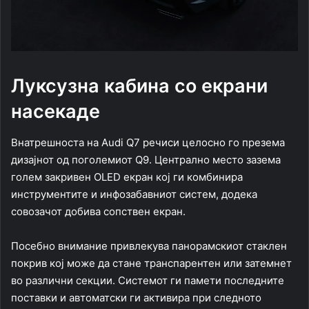
Луксузна кабина со екрани
насекаде
Внатрешноста на Audi Q7 речиси целосно го презема
дизајнот од поголемиот Q9. Централно место зазема
голем закривен OLED екран кој ги комбинира
инструментите и инфозабавниот систем, додека
совозачот добива сопствен екран.
Посебно внимание привлекува панорамскиот стаклен
покрив кој може да стане транспарентен или затемнет
во различни секции. Системот ги памети последните
поставки и автоматски ги активира при следното