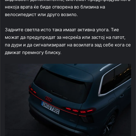
некоја врата ќе биде отворена во близина на
велосипедист или друго возило.
Задните светла исто така имаат активна улога. Тие
можат да предупредат за несреќа или застој на патот,
па дури и да сигнализираат на возилата зад себе кога се
движат премногу блиску.