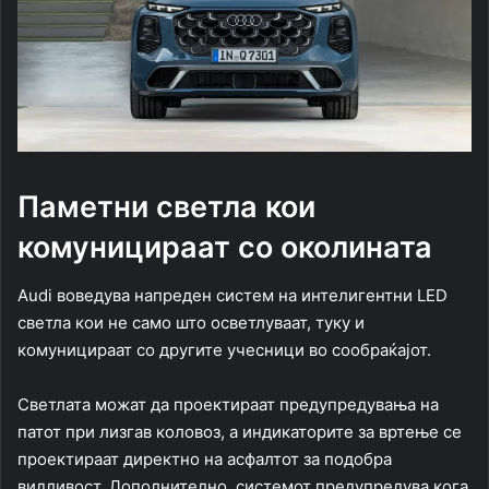
Паметни светла кои
комуницираат со околината
Audi воведува напреден систем на интелигентни LED
светла кои не само што осветлуваат, туку и
комуницираат со другите учесници во сообраќајот.
Светлата можат да проектираат предупредувања на
патот при лизгав коловоз, а индикаторите за вртење се
проектираат директно на асфалтот за подобра
видливост. Дополнително, системот предупредува кога