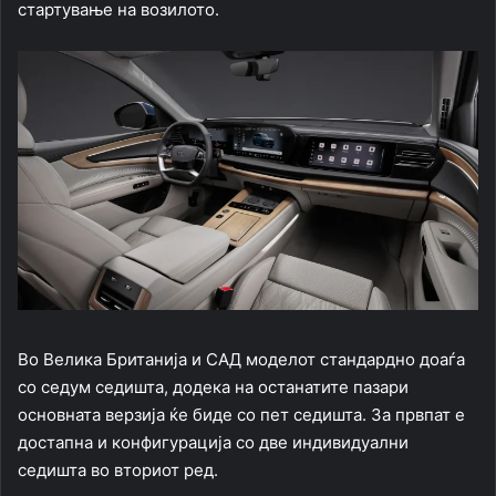
стартување на возилото.
Во Велика Британија и САД моделот стандардно доаѓа
со седум седишта, додека на останатите пазари
основната верзија ќе биде со пет седишта. За првпат е
достапна и конфигурација со две индивидуални
седишта во вториот ред.