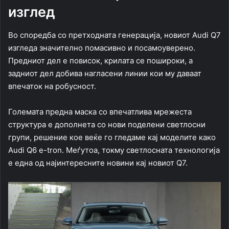
изглед
Во споредба со претходната генерација, новиот Audi Q7
изгледа значително помасивно и посамоуверено.
Предниот дел е повисок, крилата се пошироки, а
задниот дел добива нагласени линии кои му даваат
впечаток на робусност.
Големата предна маска со впечатлива мрежеста
структура е дополнета со нови поделени светлосни
групи, решение кое веќе го гледаме кај моделите како
Audi Q6 e-tron. Меѓутоа, токму светлосната технологија
е една од најинтересните новини кај новиот Q7.