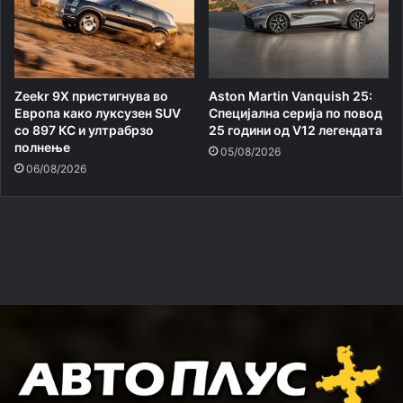
Zeekr 9X пристигнува во
Aston Martin Vanquish 25:
Европа како луксузен SUV
Специјална серија по повод
со 897 КС и ултрабрзо
25 години од V12 легендата
полнење
05/08/2026
06/08/2026