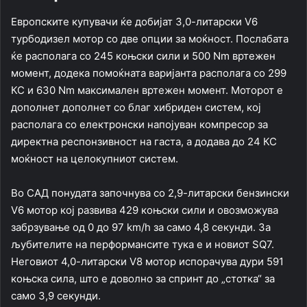
Европските купувачи ќе добијат 3,0-литарски V6
турбодизел мотор со две опции за моќност. Послабата
ќе располага со 245 коњски сили и 500 Nm вртежен
момент, додека помоќната варијанта располага со 299
КС и 630 Nm максимален вртежен момент. Моторот е
дополнет дополнет со благ хибриден систем, кој
располага со електронски напојуван компресор за
директна респонзивност на гаста, а додава до 24 КС
моќност на целокупниот систем.
Во САД понудата започнува со 2,9-литарски бензински
V6 мотор кој развива 429 коњски сили и овозможува
забрзување од 0 до 97 km/h за само 4,8 секунди. За
љубителите на перформансите тука е и новиот SQ7.
Неговиот 4,0-литарски V8 мотор испорачува дури 591
коњска сила, што е доволно за спринт до „стотка“ за
само 3,9 секунди.