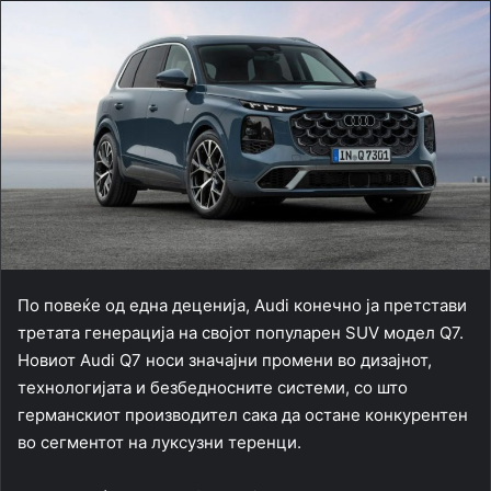
По повеќе од една деценија, Audi конечно ја претстави
третата генерација на својот популарен SUV модел Q7.
Новиот Audi Q7 носи значајни промени во дизајнот,
технологијата и безбедносните системи, со што
германскиот производител сака да остане конкурентен
во сегментот на луксузни теренци.