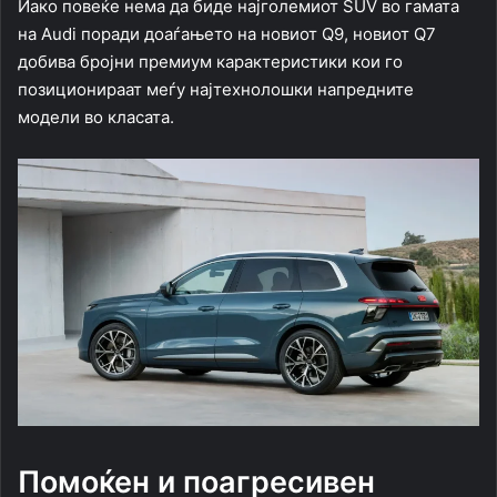
Иако повеќе нема да биде најголемиот SUV во гамата
на Audi поради доаѓањето на новиот Q9, новиот Q7
добива бројни премиум карактеристики кои го
позиционираат меѓу најтехнолошки напредните
модели во класата.
Помоќен и поагресивен