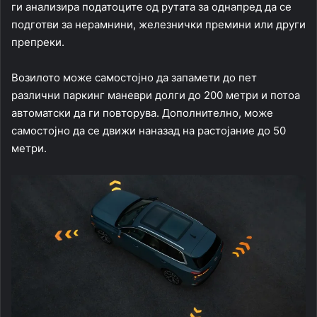
ги анализира податоците од рутата за однапред да се
подготви за нерамнини, железнички премини или други
препреки.
Возилото може самостојно да запамети до пет
различни паркинг маневри долги до 200 метри и потоа
автоматски да ги повторува. Дополнително, може
самостојно да се движи наназад на растојание до 50
метри.