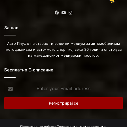
Facebook
YouTube
Instagram
За нас
Авто Плус е наістариот и водечки медиум за автомобилизам
мотоциклизам и авто-мото спорт кој веќе 30 години опстојува
на македонскиот медиумски простор.
Бесплатно Е-списание
Enter
your
Email
address
Политика на сајтот: Текстовите, фотографиите,