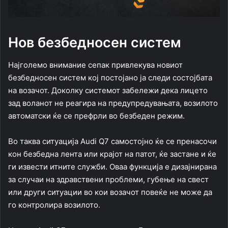
Нов безбедносен систем
Најголемо внимание сепак привлекува новиот
безбедносен систем кој постојано ја следи состојбата
на возачот. Доколку системот забележи дека лицето
зад воланот не реагира на предупредувањата, возилото
автоматски ќе се префрли во безбеден режим.
Во таква ситуација Audi Q7 самостојно ќе се пренасочи
кон безбедна лента или крајот на патот, ќе застане и ќе
ги извести итните служби. Оваа функција е дизајнирана
за случаи на здравствени проблеми, губење на свест
или други ситуации во кои возачот повеќе не може да
го контролира возилото.