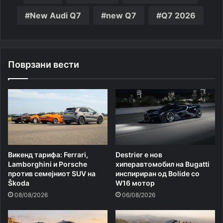
New Audi Q7
new Q7
Q7 2026
Поврзани вести
Викенд тарифа: Ferrari,
Destrier е нов
Lamborghini и Porsche
хиперавтомобил на Bugatti
против семејниот SUV на
инспириран од Bolide со
Škoda
W16 мотор
08/08/2026
06/08/2026