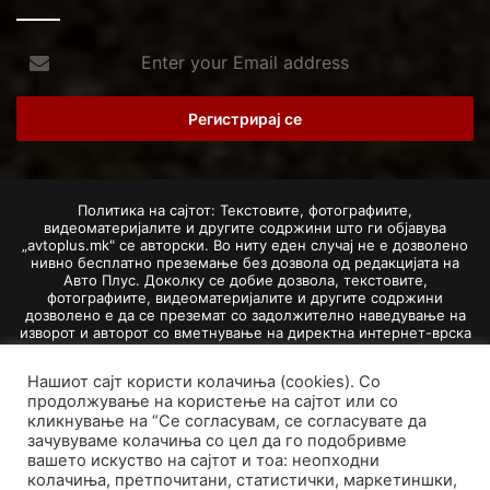
Enter
your
Email
address
Политика на сајтот: Текстовите, фотографиите,
видеоматеријалите и другите содржини што ги објавува
„avtoplus.mk" се авторски. Во ниту еден случај не е дозволено
нивно бесплатно преземање без дозвола од редакцијата на
Авто Плус. Доколку се добие дозвола, текстовите,
фотографиите, видеоматеријалите и другите содржини
дозволено е да се преземат со задолжително наведување на
изворот и авторот со вметнување на директна интернет-врска
(линк) до оригиналната содржина на „avtoplus.mk". При
добивање на одобрување од редакцијата за превземање на
Нашиот сајт користи колачиња (cookies). Со
текст, може да се превземе само дел од новинарско дело
продолжување на користење на сајтот или со
насловот, придружната фотографија (односно насловната
фотографија) и воведниот дел на текстот, познат како „лид".
кликнување на “Се согласувам, се согласувате да
Преземање содржини од „avtoplus.mk" надвор од овие услови
зачувуваме колачиња со цел да го подобривме
не е дозволено и подложи на санкционирање согласно
вашето искуство на сајтот и тоа: неопходни
Законот за авторски и сродни права.
колачиња, претпочитани, статистички, маркетиншки,