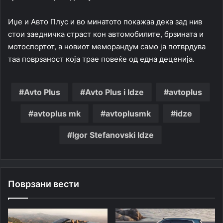
Иџе и Авто Плус и во минатото покажаа дека зад нив
стои заедничка страст кон автомобилите, брзината и
мотоспортот, а новиот меморандум само ја потврдува
таа поврзаност која трае повеќе од една деценија.
Avto Plus
Avto Plus i Idze
avtoplus
avtoplus mk
avtoplusmk
idze
Igor Stefanovski Idze
Поврзани вести