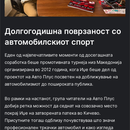
Долгогодишна поврзаност со
автомобилскиот спорт
Еден од највпечатливите моменти од досегашната
соработка беше промотивната турнеја низ Македонија
организирана во 2012 година, кога Иџе беше дел од
проектот на Авто Плус посветен на доближување на
автомобилизмот до пошироката публика.
Во рамки на настанот, група читатели на Авто Плус
добија ретка можност да седнат на совозачко место
покрај Иџе на затворената патека во Кичево.
Присутните тогаш одблизу почувствуваа што значи
професионален тркачки автомобил и како изгледа