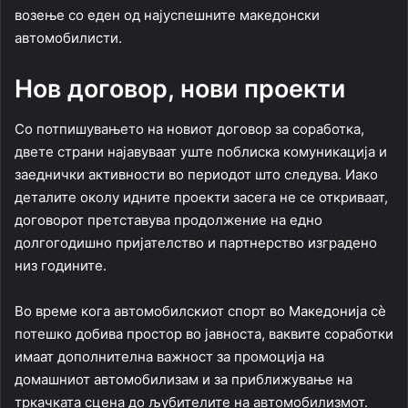
возење со еден од најуспешните македонски
автомобилисти.
Нов договор, нови проекти
Со потпишувањето на новиот договор за соработка,
двете страни најавуваат уште поблиска комуникација и
заеднички активности во периодот што следува. Иако
деталите околу идните проекти засега не се откриваат,
договорот претставува продолжение на едно
долгогодишно пријателство и партнерство изградено
низ годините.
Во време кога автомобилскиот спорт во Македонија сè
потешко добива простор во јавноста, ваквите соработки
имаат дополнителна важност за промоција на
домашниот автомобилизам и за приближување на
тркачката сцена до љубителите на автомобилизмот.