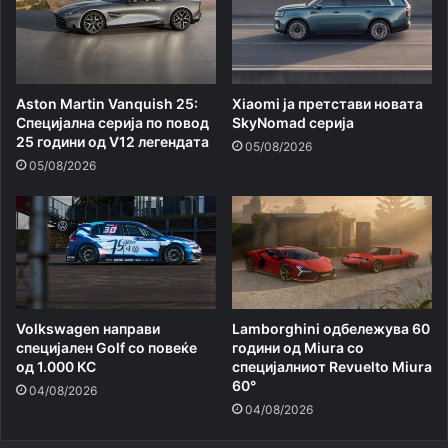
Aston Martin Vanquish 25:
Xiaomi ja претстави новата
Специјална серија по повод
SkyNomad серија
25 години од V12 легендата
05/08/2026
05/08/2026
Volkswagen направи
Lamborghini одбележува 60
специјален Golf со повеќе
години од Miura со
од 1.000 КС
специјалниот Revuelto Miura
60°
04/08/2026
04/08/2026