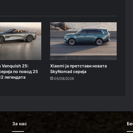
n Vanquish 25:
Xiaomi ja претстави новата
серија по повод 25
SkyNomad серија
12 легендата
05/08/2026
За нас
Бе