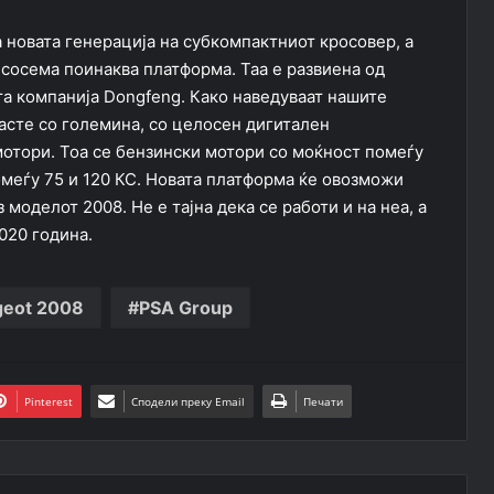
а новата генерација на субкомпактниот кросовер, а
а сосема поинаква платформа. Таа е развиена од
та компанија Dongfeng. Како наведуваат нашите
расте со големина, со целосен дигитален
мотори. Тоа се бензински мотори со моќност помеѓу
помеѓу 75 и 120 КС. Новата платформа ќе овозможи
моделот 2008. Не е тајна дека се работи и на неа, а
020 година.
geot 2008
PSA Group
Pinterest
Сподели преку Email
Печати