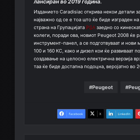
лансиран во 2019 година.
Изданието Caradisiac открива некои детали з
најважно од се е тоа што ќе биде изграден н
страна на Групацијата
PSA
заедно со кинеска
колеги, поради ова, новиот Peugeot 2008 ќе 
инструмент-панел, а се подготвуваат и нови 
100 и 160 КС, како и дизел кои ќе развиваат 
создавање на целосно електрична верзија врз 
таа ќе биде достапна подоцна, веројатно во 2
Peugeot
Peu
Facebook
X
LinkedIn