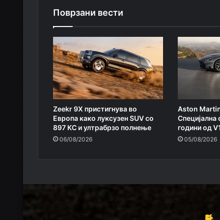
Поврзани вести
Zeekr 9X пристигнува во
Aston Marti
Европа како луксузен SUV со
Специјална 
897 КС и ултрабрзо полнење
години од V
06/08/2026
05/08/2026