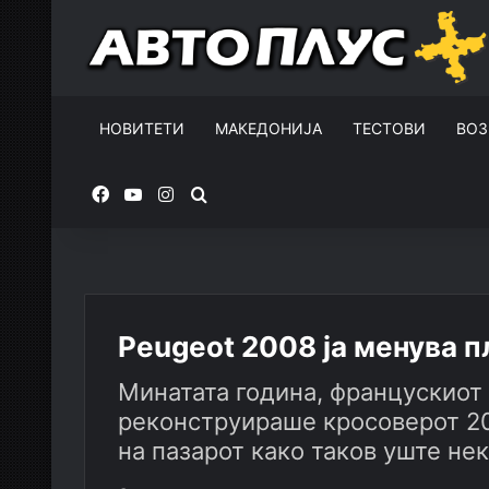
НОВИТЕТИ
МАКЕДОНИЈА
ТЕСТОВИ
ВОЗ
Facebook
YouTube
Instagram
Пребарувај за
Peugeot 2008 ја менува 
Минатата година, францускиот
реконструираше кросоверот 20
на пазарот како таков уште не