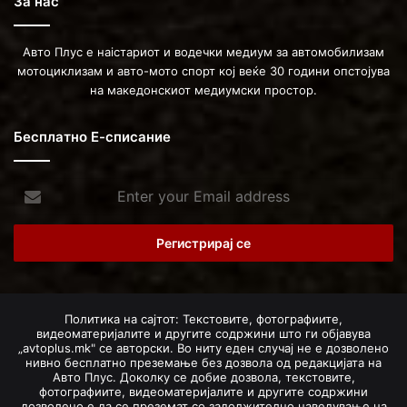
За нас
Авто Плус е наістариот и водечки медиум за автомобилизам
мотоциклизам и авто-мото спорт кој веќе 30 години опстојува
на македонскиот медиумски простор.
Бесплатно Е-списание
Enter
your
Email
address
Политика на сајтот: Текстовите, фотографиите,
видеоматеријалите и другите содржини што ги објавува
„avtoplus.mk" се авторски. Во ниту еден случај не е дозволено
нивно бесплатно преземање без дозвола од редакцијата на
Авто Плус. Доколку се добие дозвола, текстовите,
фотографиите, видеоматеријалите и другите содржини
дозволено е да се преземат со задолжително наведување на