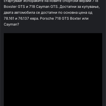
стартуваат испораките на новите спортски верзии 718
Boxster GTS и 718 Cayman GTS. Достапни за купување,
двата автомобила се достапни по основна цена од
78.161 и 76.137 евра. Porsche 718 GTS Boxter или
Cayman?