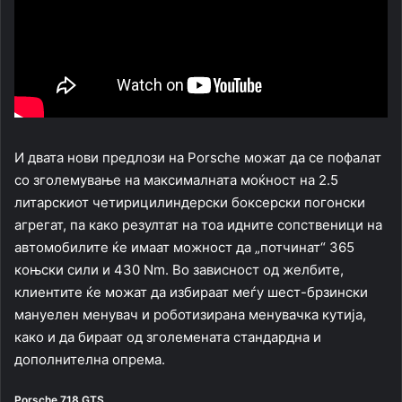
И двата нови предлози на Porsche можат да се пофалат
со зголемување на максималната моќност на 2.5
литарскиот четирицилиндерски боксерски погонски
агрегат, па како резултат на тоа идните сопственици на
автомобилите ќе имаат можност да „потчинат“ 365
коњски сили и 430 Nm. Во зависност од желбите,
клиентите ќе можат да избираат меѓу шест-брзински
мануелен менувач и роботизирана менувачка кутија,
како и да бираат од зголемената стандардна и
дополнителна опрема.
Porsche 718 GTS